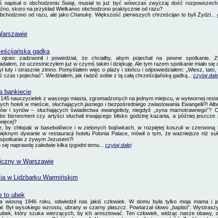
ś napisał o obchodzeniu Świąt, musiał to już być wówczas zwyczaj dość rozpowszechn
óźno, skoro na przykład Wielkanoc obchodzono praktycznie od razu?
bchodzono od razu, ale jako
Chanukę
. Większość pierwszych chrześcijan to byli Żydzi...
Warszawie
ześcijańska gadka
ojciec zadzwonił i powiedział, że chciałby, abym pojechał na pewne spotkanie. Z
dałem, że uczestniczyłem już w czymś takim i dziękuję. Ale tym razem spotkanie miało się
ł luty i strasznie zimno. Pomyślałem więc o plaży i słońcu i odpowiedziałem: „Wiesz, tato
ć czas i pojechać”. Wiedziałem, jak radzić sobie z tą całą chrześcijańską gadką...
czytaj dale
a bankiecie
ś 145 nauczycielek z waszego miasta, zgromadzonych na jednym miejscu, w wytwornej resta
zych hoteli w mieście, słuchających jasnego i bezpośredniego zwiastowania Ewangelii?! Alb
ów i synów – słuchających świadectwa ewangelisty, niegdyś „syna marnotrawnego”? C
lbo biznesmeni czy artyści słuchali trwającego blisko godzinę kazania, a później jeszcze p
więcej?
 by chłopak w basebolówce i w zielonych bojówkach, w rozpiętej koszuli w czerwoną k
ęknym dywanie w restauracji hotelu Polonia Palace, mówił o tym, że ważniejsze niż s
spotkanie
z żywym Jezusem?!
się naprawdę zaledwie kilka tygodni temu.
..
czytaj dalej
liczny w Warszawie
cia w Lidzbarku Warmińskim
e to ubek
 wiosną 1946 roku, odwiedził nas jakiś człowiek. W domu była tylko moja mama i ja
ał. Był wysokiego wzrostu, ubrany w czarny płaszcz. Powtarzał słowo „baptist”. Wystrasz
o ubek, który szuka wierzących, by ich aresztować. Ten człowiek, widząc nasze obawy, 