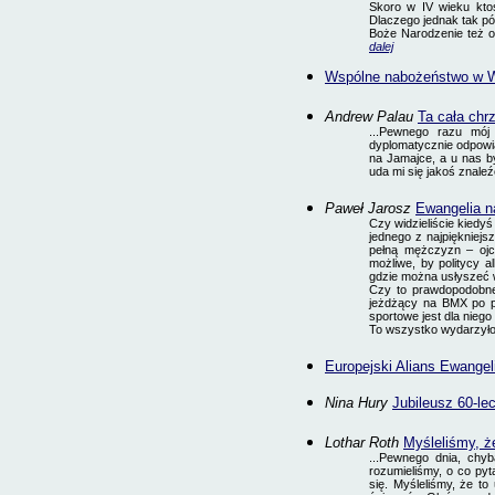
Skoro w IV wieku kto
Dlaczego jednak tak p
Boże Narodzenie też o
dalej
Wspólne nabożeństwo w 
Andrew Palau
Ta cała chr
...Pewnego razu mój 
dyplomatycznie odpowia
na Jamajce, a u nas by
uda mi się jakoś znaleź
Paweł Jarosz
Ewangelia n
Czy widzieliście kiedy
jednego z najpiękniejs
pełną mężczyzn – ojc
możliwe, by politycy a
gdzie można usłyszeć 
Czy to prawdopodobne,
jeżdżący na BMX po pi
sportowe jest dla niego
To wszystko wydarzyło 
Europejski Alians Ewange
Nina Hury
Jubileusz 60-le
Lothar Roth
Myśleliśmy, ż
...
Pewnego dnia, chyba
rozumieliśmy, o co pyt
się. Myśleliśmy, że t