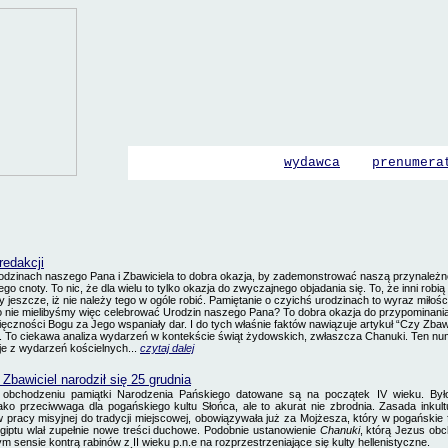
wydawca
prenumera
redakcji
rodzinach naszego Pana i Zbawiciela to dobra okazja, by zademonstrować naszą przynależ
go cnoty. To nic, że dla wielu to tylko okazja do zwyczajnego objadania się. To, że inni robią
y jeszcze, iż nie należy tego w ogóle robić. Pamiętanie o czyichś urodzinach to wyraz miłości
o nie mielibyśmy więc celebrować Urodzin naszego Pana? To dobra okazja do przypominani
ięczności Bogu za Jego wspaniały dar.
I do tych właśnie faktów nawiązuje artykuł “Czy Zbaw
a”. To ciekawa analiza wydarzeń w kontekście świąt żydowskich, zwłaszcza Chanuki. Ten nu
cje z wydarzeń kościelnych...
czytaj dalej
Zbawiciel narodził się 25 grudnia
 o obchodzeniu pamiątki Narodzenia Pańskiego datowane są na początek IV wieku. Był
o przeciwwaga dla pogańskiego kultu Słońca, ale to akurat nie zbrodnia. Zasada inkultu
w pracy misyjnej do tradycji miejscowej, obowiązywała już za Mojżesza, który w pogańskie
 Egiptu wlał zupełnie nowe treści duchowe. Podobnie ustanowienie
Chanuki
, którą Jezus obc
m sensie kontrą rabinów z II wieku p.n.e na rozprzestrzeniające się kulty hellenistyczne.