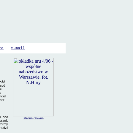
ta
e-mail
ność
 coś
 i
a
iciel
mer
o ono
strona główna
racji,
 formy
hodził