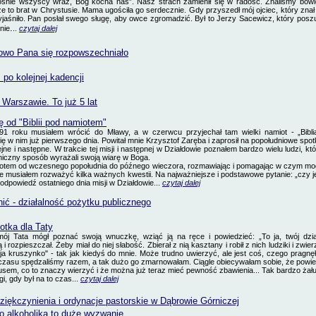
śnie wszyscy wraz, Bóg kocha nas”. Nasz strach zamienił się w radość. Znaliśmy bowi
że to brat w Chrystusie. Mama ugościła go serdecznie. Gdy przyszedł mój ojciec, który znał
yjaśniło. Pan posłał swego sługę, aby owce zgromadzić. Był to Jerzy Sacewicz, który posz
.
nie
..
czytaj dalej
owo Pana się rozpowszechniało
po kolejnej kadencji
Warszawie. To już 5 lat
ę od "Biblii pod namiotem"
91 roku musiałem wrócić do Mławy, a w czerwcu przyjechał tam wielki namiot - „Bibli
ę w nim już pierwszego dnia. Powitał mnie Krzysztof Zaręba i zaprosił na popołudniowe spot
ne i następne. W trakcie tej misji i następnej w Działdowie poznałem bardzo wielu ludzi, kt
niczny sposób wyrażali swoją wiarę w Boga.
tem od wczesnego popołudnia do późnego wieczora, rozmawiając i pomagając w czym mog
ie musiałem rozważyć kilka ważnych kwestii. Na najważniejsze i podstawowe pytanie: „czy 
odpowiedź ostatniego dnia misji w Działdowie...
czytaj dalej
ić - działalność pożytku publicznego
otka dla Taty
mój Tata mógł poznać swoją wnuczkę, wziąć ją na ręce i powiedzieć: „To ja, twój dzi
ą i rozpieszczał. Żeby miał
do
niej słabość. Zbierał z nią kasztany i robił z nich ludziki i zwier
ja kruszynko" - tak jak kiedyś do mnie. Może trudno uwierzyć,
ale
jest coś, czego pragn
 czasu spędzaliśmy razem, a tak dużo go zmarnowałam. Ciągle obiecywałam sobie, że pow
zusem, co to znaczy wierzyć i że można już teraz mieć pewność zbawienia... Tak bardzo żału
i, gdy był na to czas...
czytaj dalej
ziękczynienia i ordynacje pastorskie
w Dąbrowie Górniczej
o alkoholika to duże wyzwanie