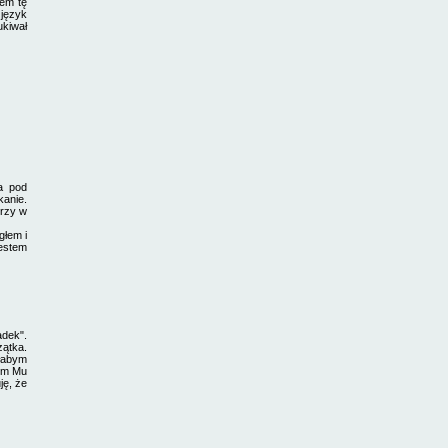
em tę
 język
ukiwał
a pod
kanie.
órzy w
łem i
jestem
adek".
zątka.
ęłabym
iem Mu
ję, że