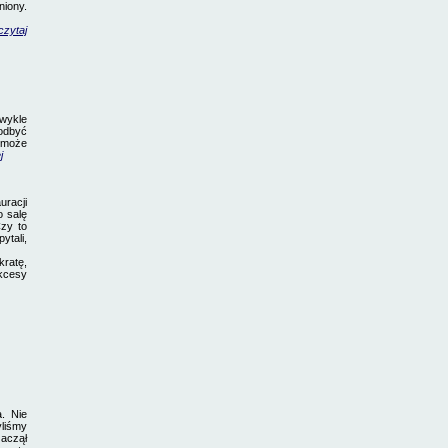
iony.
czytaj
wykle
 odbyć
, może
j
uracji
o salę
zy to
ytali,
ratę,
ukcesy
. Nie
yliśmy
zaczął