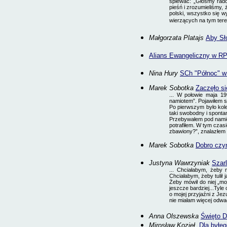
śpiewać: „Głośmy rado
pieśń i zrozumieliśmy, 
polski, wszystko się w
wierzących na tym tere
Małgorzata Platajs
Aby Sł
Alians Ewangeliczny w RP 
Nina Hury
SCh "Północ" w 
Marek Sobotka
Zaczęło si
... W połowie maja 19
namiotem”. Pojawiłem si
Po pierwszym było kolej
taki swobodny i sponta
Przebywałem pod namio
potrafiłem. W tym czas
zbawiony?”, znalazłem 
Marek Sobotka
Dobro czyn
Justyna Wawrzyniak
Szarl
... Chciałabym, żeby 
Chciałabym, żeby tulił j
Żeby mówił do niej „mo
jeszcze bardziej...
Tyle
o mojej przyjaźni z Je
nie miałam więcej odwag
Anna Olszewska
Święto D
Mirosław Kozieł
Dla byłeg