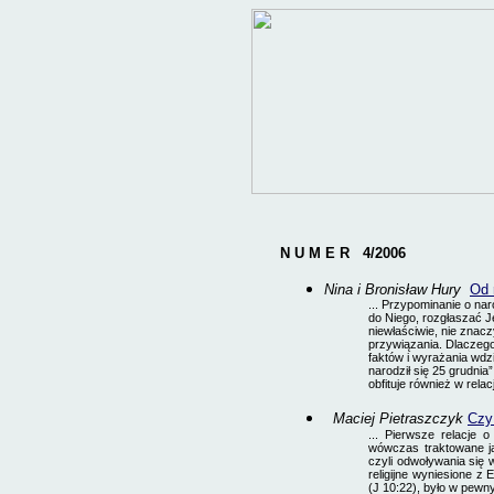
N U M E R 4
/2006
Nina i Bronisław Hury
Od 
... Przypominanie o na
do Niego, rozgłaszać Je
niewłaściwie, nie znacz
przywiązania. Dlaczeg
faktów i wyrażania wdz
narodził się 25 grudni
obfituje również w rela
Maciej Pietraszczyk
Czy 
... Pierwsze relacje
wówczas traktowane jak
czyli odwoływania się 
religijne wyniesione z
(J 10:22), było w pewny