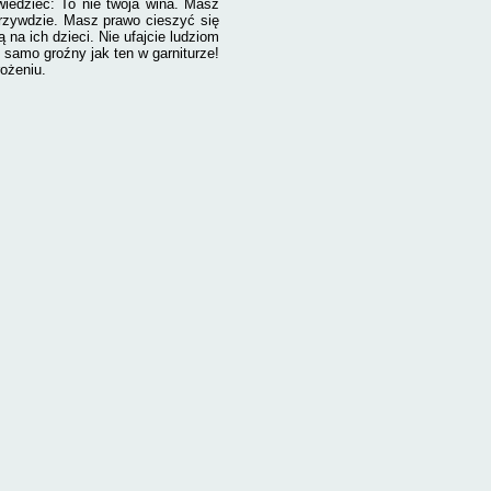
iedzieć: To nie twoja wina. Masz
krzywdzie. Masz prawo cieszyć się
na ich dzieci. Nie ufajcie ludziom
k samo groźny jak ten w garniturze!
ożeniu.