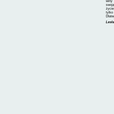
winy
swoją
życie
tylko
Dlate
Lesł