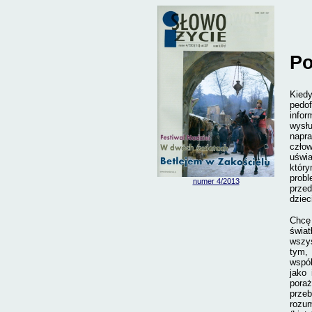
Po
Kiedy
pedof
infor
wysłu
napra
czło
uświ
któr
probl
numer 4/2013
przed
dziec
Chcę
świat
wszys
tym,
wspól
jako
pora
prze
rozu