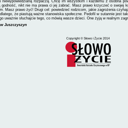
 i niewypowiedzianą rozpaczą. Chcę im wszystkim i każdemu z osobna pow
 godność, nikt nie ma prawa ci jej zabrać. Masz prawo krzyczeć o swojej 
m. Masz prawo żyć! Drugi cel: powiedzieć rodzicom, jakie zagrożenia czyhają 
 dlatego, że piastują ważne stanowiska społeczne. Pedofil w sutannie jest ta
go uważnie słuchajcie tego, co mówią wasze dzieci. One żyją w realnym zagr
aw Juszczyszyn
Copyright
© Słowo i Życie 2014