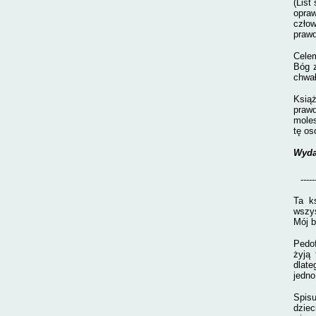
(List
opra
czło
prawd
Celem
Bóg z
chwał
Ksią
prawd
moles
tę os
Wyda
-----
Ta k
wszys
Mój b
Pedof
żyją 
dlate
jedno
Spis
dziec