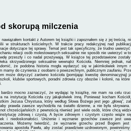
d sko
rupą milczenia
 nawiązałem kontakt z Autorem tej książki i zapoznałem się z jej treścią, n
ilii w strukturach kościelnych. W trakcie pracy redakcyjnej nad publikac
macje dotyczące tej sprawy. Temat jest tak specyficzny, że trudno uwierzy
chaniu relacji osób molestowanych seksualnie nie sposób nie uwierzyć w to
wdę przeszły i co nadal przeżywają.
W książce tej przedstawione zostały
wieka skrzywdzonego seksualnie wewnątrz Kościoła. Niemniej jednak, na
adomić, że podobna historia mogła wydarzyć się w jakimkolwiek innym 
ym mamy do czynienia z osobami o powszechnym, publicznym zaufaniu. Prz
em może dotyczyć zarówno kościoła (pomijając kwestię denominacyjną) ja
szkoli, klubów sportowych, poradni zdrowia czy obozów i kolonii, na któr
i.
 bardzo mocno zaznaczyć, że wydając tę książkę, nie mam na celu rzuc
ła na instytucję Kościoła czy jakąkolwiek inną. Ponieważ kocham Kościół
tkim Jezusa Chrystusa, który według Słowa Bożego jest jego „głową”, za
 aby prawda zawsze wychodziła na światło dzienne, a nie była skrywana
not chrześcijańskich z pewnością również jest wiele osób, które chcą widzi
 instytucję zdrową i czystą. A bycie zdrowym i czystym często wiąże si
żek i niedoskonałości. Uniżenie i wyznanie grzechów zawsze jest uwa
baczenia. Możemy twierdzić, że wyznanie grzechu przed Bogiem jest 
mowania apostoła Pawła, aby zostać prawdziwie uzdrowionym, powinniśmy 