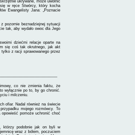
i skrzętnie ukrywane, może uwolnić
się w ręce Stwórcy, który kocha
łów Ewangelisty Jana: „Poznacie
e z pozornie beznadziejnej sytuacji
cie tak, aby wydało owoc dla Jego
swoimi dziećmi relacje oparte na
im się coś tak okrutnego, jak akt
tylko z racji sprawowanego przez
------------------------------------------------
imowy, co nie zmienia faktu, że
o wyłącznie po to, by go chronić.
yciu i milczeniu.
h ofiar. Nadal również na świecie
 w przypadku mojego rozmówcy. To
 ta opowieść pomoże uchronić choć
, którzy podobnie jak on byli w
tajemnicę wraz z bólem, poczuciem