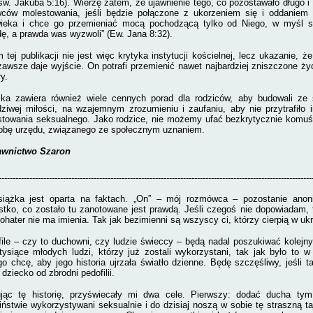
 św. Jakuba 5:16). Wierzę zatem, że ujawnienie tego, co pozostawało długo 
wców molestowania, jeśli będzie połączone z ukorzeniem się i oddaniem 
wieka i chce go przemieniać mocą pochodzącą tylko od Niego, w myśl s
ę, a prawda was wyzwoli” (Ew. Jana 8:32).
 tej publikacji nie jest więc krytyka instytucji kościelnej, lecz ukazanie, ż
awsze daje wyjście. On potrafi przemienić nawet najbardziej zniszczone ży
y.
żka zawiera również wiele cennych porad dla rodziców, aby budowali ze 
ziwej miłości, na wzajemnym zrozumieniu i zaufaniu, aby nie przytrafiło 
towania seksualnego. Jako rodzice, nie możemy ufać bezkrytycznie komuś 
obę urzędu, związanego ze społecznym uznaniem.
wnictwo Szaro
n
----------------------------------------------------------------------------------------------------------------
siążka jest oparta na faktach. „On” – mój rozmówca – pozostanie anon
tko, co zostało tu zanotowane jest prawdą. Jeśli czegoś nie dopowiadam, t
ohater nie ma imienia. Tak jak bezimienni są wszyscy ci, którzy cierpią w ukr
ile – czy to duchowni, czy ludzie świeccy – będą nadal poszukiwać kolejnyc
tysiące młodych ludzi, którzy już zostali wykorzystani, tak jak było to
go chcę, aby jego historia ujrzała światło dzienne. Będę szczęśliwy, jeśli
 dziecko od zbrodni pedofilii.
ując tę historię, przyświecały mi dwa cele. Pierwszy: dodać ducha tym
iństwie wykorzystywani seksualnie i do dzisiaj noszą w sobie tę straszną 