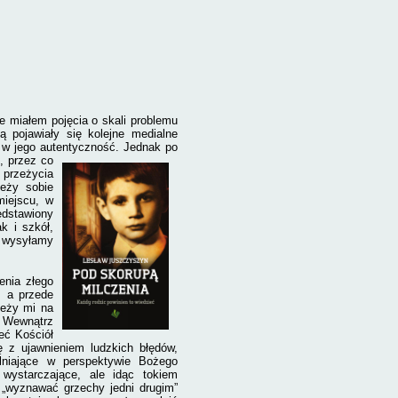
ie miałem pojęcia o skali problemu
ją pojawiały się kolejne medialne
ć w jego autentyczność.
Jednak po
, przez co
 przeżycia
leży sobie
miejscu, w
edstawiony
k i szkół,
e wysyłamy
enia złego
, a przede
leży mi na
. Wewnątrz
eć Kościół
ę z ujawnieniem ludzkich błędów,
lniające w perspektywie Bożego
wystarczające, ale idąc tokiem
„wyznawać grzechy jedni drugim”