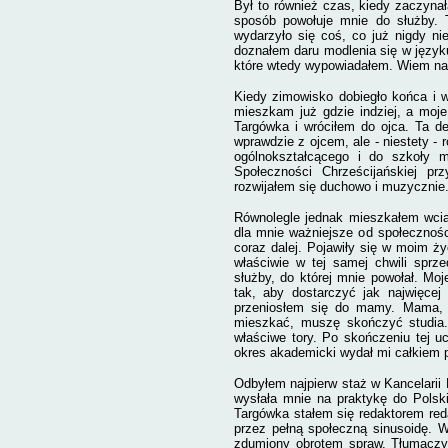
Był to również czas, kiedy zaczyn
sposób powołuje mnie do służby. 
wydarzyło się coś, co już nigdy n
doznałem daru modlenia się w języku
które wtedy wypowiadałem. Wiem na
Kiedy zimowisko dobiegło końca i 
mieszkam już gdzie indziej, a moj
Targówka i wróciłem do ojca. Ta d
wprawdzie z ojcem, ale - niestety 
ogólnokształcącego i do szkoły 
Społeczności Chrześcijańskiej pr
rozwijałem się duchowo i muzycznie.
Równolegle jednak mieszkałem wciąż
dla mnie ważniejsze od społecznośc
coraz dalej. Pojawiły się w moim 
właściwie w tej samej chwili sprz
służby, do której mnie powołał. Mo
tak, aby dostarczyć jak najwięcej
przeniosłem się do mamy. Mama, z
mieszkać, muszę skończyć studia
właściwe tory. Po skończeniu tej uc
okres akademicki wydał mi całkiem pr
Odbyłem najpierw staż w Kancelarii
wysłała mnie na praktykę do Polsk
Targówka stałem się redaktorem reda
przez pełną społeczną sinusoidę. 
zdumiony obrotem spraw. Tłumaczył