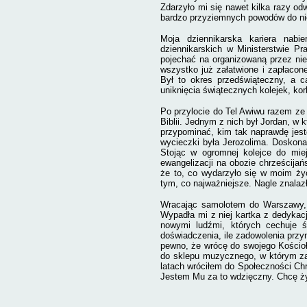
Zdarzyło mi się nawet kilka razy 
bardzo przyziemnych powodów do nie
Moja dziennikarska kariera nabi
dziennikarskich w Ministerstwie Pr
pojechać na organizowaną przez nie
wszystko już załatwione i zapłacon
Był to okres przedświąteczny, a c
uniknięcia świątecznych kolejek, kor
Po przylocie do Tel Awiwu razem ze 
Biblii. Jednym z nich był Jordan, w 
przypominać, kim tak naprawdę jes
wycieczki była Jerozolima. Doskon
Stojąc w ogromnej kolejce do mie
ewangelizacji na obozie chrześcijań
że to, co wydarzyło się w moim życ
tym, co najważniejsze. Nagle znalaz
Wracając samolotem do Warszawy, o
Wypadła mi z niej kartka z dedykacją
nowymi ludźmi, których cechuje ś
doświadczenia, ile zadowolenia przy
pewno, że wrócę do swojego Kościoł
do sklepu muzycznego, w którym za
latach wróciłem do Społeczności Chrz
Jestem Mu za to wdzięczny. Chcę 