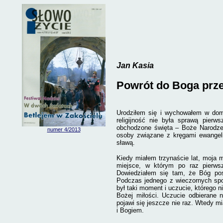
Jan
Kasia
Powrót do Boga prze
Urodziłem się i wychowałem w domu,
religijność nie była sprawą pier
obchodzone święta – Boże Narodzen
numer 4/2013
osoby związane z kręgami ewangeli
sławą.
Kiedy miałem trzynaście lat, moja m
miejsce, w którym po raz pierwsz
Dowiedziałem się tam, że Bóg pos
Podczas jednego z wieczornych spo
był taki moment i uczucie, którego 
Bożej miłości. Uczucie odbierane 
pojawi się jeszcze nie raz. Wtedy m
i Bogiem.