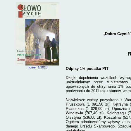
„
Dobro Czynić”
R
numer 1/2013
Odpisy 1% podatku PIT
Dzięki dopełnieniu wszelkich wym
uaktualnianym przez Ministerstwo 
uprawnionych do otrzymania 1% po
porównaniu do 2011 roku stanowi wzros
Największe wpłaty pozyskano z Wars
Pruszkowa (1 891,50 zł), Kętrzyna (
Piaseczna (1 029,00 zł), Opoczna (1 
Wrocławia (767,40 zł), Kołobrzegu (7
Olsztyna (536,00 zł), Koszalina (517
Ogółem odnotowaliśmy wpływy z urz
danego Urzędu Skarbowego. Szacuje
podatników.