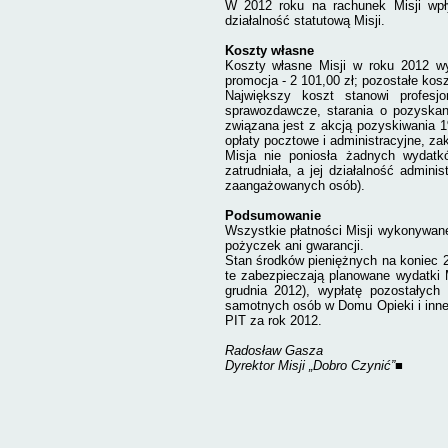
W 2012 roku na rachunek Misji wp
działalność statutową Misji.
Koszty własne
Koszty własne Misji w roku 2012 wy
promocja - 2 101,00 zł; pozostałe kosz
Największy koszt stanowi profes
sprawozdawcze, starania o pozyskani
związana jest z akcją pozyskiwania 1
opłaty pocztowe i administracyjne, za
Misja nie poniosła żadnych wydatk
zatrudniała, a jej działalność admini
zaangażowanych osób).
Podsumowanie
Wszystkie płatności Misji wykonywane 
pożyczek ani gwarancji.
Stan środków pieniężnych na koniec 20
te zabezpieczają planowane wydatki M
grudnia 2012), wypłatę pozostałyc
samotnych osób w Domu Opieki i inne
PIT za rok 2012.
Radosław Gasza
Dyrektor Misji „Dobro Czynić”
■