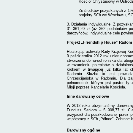
Kościół Chrystusowy w Ostródz
Ze środków pozyskanych z 1% 
projekty SCh we Wrocławiu, SC
3. Działania indywidualne. Z pozyska
31 361,20 zł (aż 362 podatników p
darczyńców. Indywidualne cele powinn
Projekt „Friendship House” Radom
Realizując uchwałę Rady Krajowej Koś
9 października 2012 roku nieruchom
stworzenia domu-schroniska dla ubogi
w rozumieniu przepisów o działalnoś
krokiem w trwającej już kilka lat 
Radomia. Służba ta jest prowadz
Chrześcijańską w Radomiu. Dla zap
pełnomocnik, którym jest pastor Tytu
Misji poprzez Kancelarię Kościoła.
Inne darowizny celowe
W 2012 roku otrzymaliśmy darowizn
Fundusz Seniora – 5 908,77 zł. Ci
przyjaciół dla poszkodowanej przez p
współpracy z SCh „Północ”. Zebrane 
Darowizny ogólne