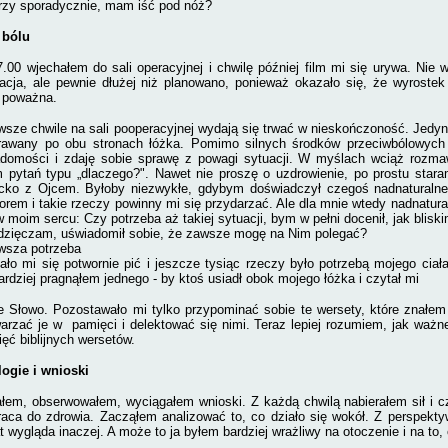
rzy spora­dycznie, mam iść pod nóż?
 bólu
.00 wjecha­łem do sali operacyjnej i chwilę później film mi się urywa. Nie 
acja, ale pewnie dłużej niż planowano, ponieważ okazało się, że wyrostek r
 poważna.
wsze chwile na sali pooperacyjnej wydają się trwać w nieskończoność. Jedyny
rawany po obu stronach łóżka. Pomimo silnych środ­ków przeciwbólowych
adomości i zdaję sobie sprawę z powagi sytuacji. W myślach wciąż rozm
pytań typu „dlaczego?". Nawet nie proszę o uzdrowienie, po prostu stara
cko z Ojcem. Byłoby niezwykłe, gdybym do­świadczył czegoś nadnaturalne
torem i takie rzeczy powinny mi się przydarzać. Ale dla mnie wtedy nadnatural
w moim ser­cu: Czy potrzeba aż takiej sytuacji, bym w pełni docenił, jak blisk
zięczam, uświadomił sobie, że zawsze mogę na Nim polegać?
wsza potrzeba
ało mi się potwornie pić i jeszcze tysiąc rzeczy było potrzebą mojego ciała
ardziej pragną­łem jednego - by ktoś usiadł obok mojego łóżka i czytał mi
 Słowo. Pozostawało mi tylko przypominać so­bie te wersety, które zna­ł
arzać je w pamięci i delektować się nimi. Teraz lepiej rozumiem, jak ważne
ęć biblijnych wersetów.
ogie i wnioski
łem, obserwowałem, wycią­gałem wnioski. Z każdą chwilą nabiera­łem sił i c
aca do zdrowia. Zacząłem analizować to, co działo się wokół. Z perspekty
t wygląda inaczej. A może to ja byłem bardziej wrażliwy na otoczenie i na to,