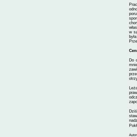
Prac
odno
poru
spo
chor
włas
w sz
był
Prze
Cen
Do d
mni
zawi
prze
otrz
Leżą
pra
odcz
zapo
Dziś
staw
nadz
Pokł
Autor