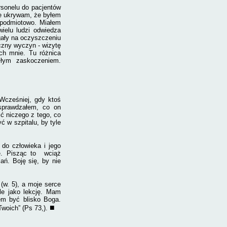
rsonelu do pacjentów
ie ukrywam, że byłem
e podmiotowo. Miałem
ielu ludzi odwiedza
gały na oczyszczeniu
czny wyczyn - wizytę
ch mnie. Tu różnica
łym za­skoczeniem.
Wcześniej, gdy ktoś
sprawdzałem, co on
ć niczego z tego, co
ć w szpitalu, by tyle
do człowieka i jego
ę. Pisząc to wciąż
ań. Boję się, by nie
(w. 5), a moje serce
ale jako lekcję. Mam
em być blisko Boga.
■
woich” (Ps 73,).