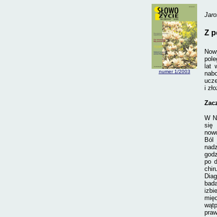
Jaro
Z p
Nowy
pole
lat
numer
1/2003
nab
ucze
i zł
Zacz
W No
się
nowo
Ból 
nadz
godz
po d
chir
Diag
bada
izbi
mięc
wątp
praw