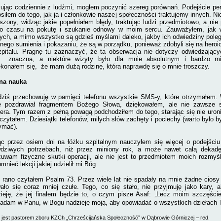
ując codziennie z ludźmi, mogłem poczynić szereg porównań. Podejście pe
siłem do tego, jak ja i członkowie naszej społeczności traktujemy innych. N
szony, widząc jakie popełniałem błędy, traktując ludzi przedmiotowo, a ni
ro czasu na pokutę i szukanie odno­wy w moim sercu. Zauważyłem, jak w
ych, a mimo wszystko są gdzieś myślami daleko, jakby ich odwiedziny pole
nego su­mienia i pokazaniu, że są w porządku, ponieważ zdobyli się na heroi
pitalu. Pragnę tu zaznaczyć, że ta obserwacja nie dotyczy odwiedzający
a znaczna, a niektóre wizyty było dla mnie absolutnym i bardzo mi
konałem się, że mam dużą rodzinę, która naprawdę się o mnie troszczy.
na nauka
ziś przechowuję w pamięci telefonu wszystkie SMS-y, które otrzymałem. 
e pozdrawiał fragmentem Bożego Słowa, dziękowałem, ale nie zawsze 
era. Tym razem z pełną powagą podchodziłem do tego, starając się nie uroni
czytałem. Dziesiątki telefo­nów, miłych słów zachęty i pociechy (warto było by
ymać).
c przez osiem dni na łóżku szpitalnym nauczyłem się więcej o podejściu 
wdziwych po­trzebach, niż przez miniony rok, a może nawet całą dekad
uwam fizyczne skutki operacji, ale nie jest to przedmiotem moich rozmyśl
mnieć lekcji jakiej udzielił mi Bóg.
 rano czytałem Psalm 73. Przez wiele lat nie spadały na mnie żadne ciosy 
ało się coraz mniej czułe. Tego, co się stało, nie przyjmuję jako kary, 
ieję, że jej finałem będzie to, o czym pisze Asaf: „Lecz moim szczęści
a­dam w Panu, w Bogu nadzieję moją, aby opo­wiadać o wszystkich dziełach T
 jest pastorem zboru KZCh „Chrześcijańska Społeczność” w Dąbrowie Górniczej – red.