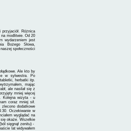
 przyjaciół. Różnica
y na modlitwie. Od 20
ym wydarzeniem jest
nia Bożego Słowa,
 naszej społeczności
ołądkowe. Ale kto by
ce w sylwestra. Po
letki, herbatki itp.
 wytrzymałem, mając
abł, ale nasilał się z
rzyjęty mniej więcej
 Kolejna wi­zyta - u
mam coraz mniej sił.
k zlecono dodatkowe
14:30. Oczekiwanie w
chciałem wyglądać na
 się okaże. Wszelkie
ból sięgnął zenitu) -
naście lat widywałem