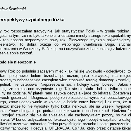
sław Ściwiarski
erspektywy szpitalnego łóżka
 rok rozpocząłem tradycyjnie, jak statystyczny Polak - w gronie rodziny i
gała na tym, że nie było alkoholu, a ostatnie minuty starego roku spędziliśm
 w ten sposób rozpoczynam nowy rok. Pierwszego stycznia najważniejsz
o­żeństwo. To dobra okazja do wspólnego uwielbiania Boga, słucha
stniczenia w Wieczerzy Pańskiej, no i oczywiście zobaczenia się z ludźmi z
ożenia sobie życzeń.
ęło się niepozornie
wy Rok po południu zacząłem mieć - jak mi się wydawało - dolegliwości ż
 tam przejmo­wał bólem brzucha po uczcie, jaka za­zwyczaj ma miejs
rocznym nabo­żeństwie zacząłem więc stosować terapię domową: kropelki, tab
jednak nie ustępował. Nieprzespana noc i kolejny dzień boleści. Jakoś
ieję, że kolejna noc przyniesie ulgę. Tak się nie stało - ból nie tylko nie osł
iny na godzinę. W piątek rano szybka decyzja - jadę do lekarza. Zostałem p
wóch godzinach. Diagnoza: po­dejrzenie zapalenia wyrostka robaczkowego.
urga, znowu oczekiwanie w kolejce, a bolało coraz bardziej i czułem, że 
no­za: może to nie wyrostek tylko kolka nerkowa, ale na wszelki wypade
nia. Znowu bieganie po piętrach, oczekiwanie i opadanie z sił. Godzina 
e przyjęć stawało się nie do zniesienia, ale zachowywałem pozory, bo nie 
zaka. W końcu usłyszałem od lekarza dyżurnego - pobyt w szpitalu, a dalej
liwości rozwiewa ordynator. Jedno przyciśnięcie brzucha i nagłe puszczenie (
dziwy fa­chowiec. I decyzja: OPERACJA. Co? Ja, który przez ostatnie kilka