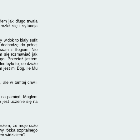
wiem jak długo trwała
ozlał się i sytuacja
 widok to biały sufit
 dochodzę do pełnej
awiam z Bogiem. Nie
m się rozmawiać jak
go. Przecież jestem
ne było to, co działo
im jest mi Bóg, ile Mu
, ale w tamtej chwili
em na pamięć. Mogłem
 jest uczenie się na
zułem, że moje ciało
wy łóżka szpitalnego
 co widziałem?