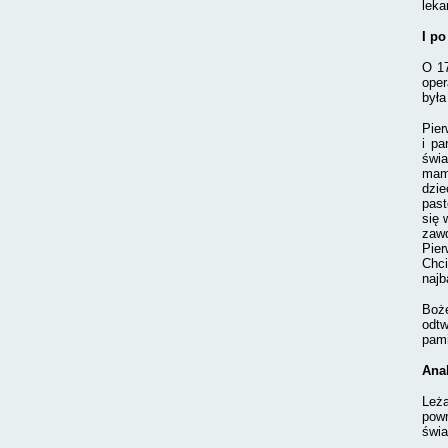
leka
I po
O 17
oper
była
Pier
i pa
świ
mam 
dzie
pa­s
się 
zawd
Pier
Chci
najb
Boże
odtw
pami
Anal
Leża
powr
świa