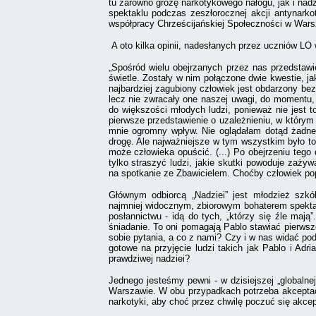
tu zarówno grozę narkotykowego nałogu, jak i nadzi
spektaklu podczas zeszłorocznej akcji antynark
współpracy Chrześcijańskiej Społeczności w War
A oto kilka opinii, nadesłanych przez uczniów LO
„Spośród wielu obejrzanych przez nas przedstaw
świetle. Zostały w nim połączone dwie kwestie, j
najbardziej zagubiony człowiek jest obdarzony be
lecz nie zwracały one naszej uwagi, do momentu, 
do większości młodych ludzi, ponieważ nie jest to
pierwsze przedstawienie o uzależnieniu, w którym
mnie ogromny wpływ. Nie oglądałam dotąd żadnego
drogę. Ale najważniejsze w tym wszystkim było to,
może człowieka opuścić. (...) Po obejrzeniu tego
tylko straszyć ludzi, jakie skutki powoduje zaży
na spotkanie ze Zbawicielem. Choćby człowiek popeł
Głównym odbiorcą „Nadziei” jest młodzież szkół
najmniej widocznym, zbiorowym bohaterem spektak
posłannictwu - idą do tych, „którzy się źle mają
śniadanie. To oni pomagają Pablo stawiać pierwsze
sobie pytania, a co z nami? Czy i w nas widać pod
gotowe na przyjęcie ludzi takich jak Pablo i Ad
prawdziwej nadziei?
Jednego jesteśmy pewni - w dzisiejszej „globalne
Warszawie. W obu przypadkach potrzeba akceptacj
narkotyki, aby choć przez chwilę poczuć się akc