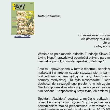
Rafał Piekarski
Co może mieć wspólne
numer
1/2003
Na pierwszy rzut oka 
że o
I obaj pot
Właśnie to przekonanie skłoniło Fundację Słowo 
Living Hope”, prawdziwej opowieści o życiu pary
niespełna pół roku powstał spektakl „Nadzieja”.
Jest to - opowiedziana w formie reportażu scenicz
narkotyki i w krótkim czasie staczają się na samo
pod jednym dachem lądują na ulicy. Tam właśnie
pomocy medycznej. „To było niesamowite – wspo
dochodzi do szczególnego przełomu w ich życiu,
Niedługo potem dowiadują się, że oboje są nosici
nim Adriane. Bezpośrednią przyczyną ich śmierci 
Spektakl „Nadzieja” powstał z myślą o setkach 
przez Fundację Słowo Życia. Szybko jednak okaz
powodzeniem można prezentować je w ramach prow
przedstawienie w szkole miało miejsce 30.10.