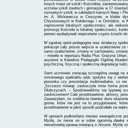
innych miast od szkół i Kościołów, zainteresowany
uczniów szkół średnich i gimnazjów w 17 miastac
rozmaitych szkół, w zakładach karnych Iławy i Pł
im. A. Mickiewicza w Cieszynie, w klubie dy
Chrystusowych w Kołobrzegu i w Ostródzie, w Ko
zaproszenie lokalnych społeczności, ale niek
promocję Kościoła w lokalnej społeczności, konk
pierwsi wydeptywali nieprzetarte często ścieżki 
W zgodnej opinii pedagogów oraz działaczy społec
pokazuje cały proces wejścia w uzależnienie ze 
samo uzależnienie, zmiany w zachowaniu, zmiany
– mówiła w reportażu Radia Plus Grażyna Urban,
asystent w Katedrze Pedagogiki Ogólnej Akademii
psychiczną, fizyczną i społeczną degradację ludzi,
Sami uczniowie zwracają szczególną uwagę na au
minutowego spektaklu widz spotyka się z wielo
piosenka czy prezentacje multimedialne, co ni
„Szczerze mówiąc zaskoczyła mnie forma przed
Głubczycach. – Spodziewaliśmy się typowej sc
zaskoczeniem! Całe przedstawienie, aktorzy, pios
Zauważyłam, że zrobiliście również duże wrażeni
gronie, które nie jest na to przygotowane, któr
przedstawienie w jakiś sposób podziałało na więks
W opiniach podkreślano również ewangeliczne prz
Myślę, że niesie on w sobie ogromną dawkę em
niesamowitą sprawą mówiącą o Jezusie. Myślę sobi