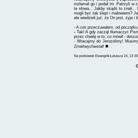
rozłamał go i podał im. Patrzyli w 
te słowa... Jakby skądś to znali...
mogli być tak ślepi i małowiemi? J
ale wiedzieli już, że On jest, żyje i
- A coś przeczuwałem, od początku
-
Tak! A gdy zaczął tłumaczyć Pis
przez chwilę w to, co mówił - dorzuc
- Wracajmy do Jerozolimy! Musimy
■
Zmartwychwstał!
Na podstawie Ewangelii Łukasza 24, 13-3
C