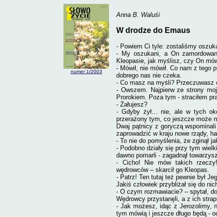
Anna B. Waluśi
W drodze do Emaus
- Powiem Ci tyle: zostaliśmy oszuk
- My oszukani, a On zamordowan
Kleopasie, jak myślisz, czy On mó
- Mówił, nie mówił. Co nam z tego 
numer
1/2003
dobrego nas nie czeka.
- Co masz na myśli? Przeczuwasz 
- Owszem. Najpierw ze strony moj
Prorokiem. Poza tym - straciłem pr
- Żałujesz?
- Gdyby żył... nie, ale w tych ok
przerażony tym, co jeszcze może n
Dwaj pątnicy z goryczą wspominali 
zaprowadzić w kraju nowe rządy, ha
- To nie do pomyślenia, że zginął j
- Podobno działy się przy tym wielk
dawno pomarli
- zagadnął towarzysz
- Cicho! Nie mów takich rzeczy
wędrowców – skarcił go Kleopas.
- Patrz! Ten tutaj też pewnie był J
Jakiś człowiek przybliżał się do nic
- O czym rozmawiacie? – spytał, d
Wędrowcy przystanęli, a z ich strap
- Jak możesz, idąc z Jerozolimy, 
tym mówią i jeszcze długo będą - 