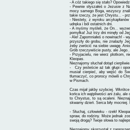
- A cóż takiego się stało? Opowiedz
- Pewnie słyszałeś o Jezusie z Na
mocy
samego Boga, wszyscy znali 
takie rzeczy, że jest Chrystu... - 
- Niestety, z wyroku arcykapłanów
udręka i ból ostatnich dni.
- A myśmy myśleli, że On... wyzwol
pomyłka! Już trzy dni minęły od Jeg
- Ale! Zapomniałeś o nowinach! - w
przyszły do grobu, nie znalazły J
żeby zwrócić na siebie uwagę. Ani
Grób rzeczywiście pusty, ale Jego..
- Przyjacielu, nie wierz plotkom, 
Kleopas.
Nieznajomy słuchał dotąd cierpliwie
-
Czy jesteście aż tak głupi i opo
musiał cierpieć, aby wejść do Sw
tłumaczyć, co prorocy mówili o Chr
w Pismach.
Czas mijał jakby szybciej. Wkrótce 
końca ich wątpliwości ani żalu, ale 
to Chrystus, to są ocaleni. Niezn
skwarny dzień. Serca biły mocniej.
- Słuchaj, człowieku - rzekł Kleop
spraw, do rodziny. Może jednak zos
swoją drogą? Twoje słowa to najleps
Nieznajomy skorzystał z zaproszeni