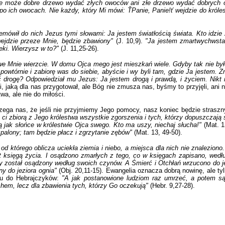
ie może dobre drzewo wydać złych owoców ani złe drzewo wydać dobrych 
po ich owocach. Nie każdy, który Mi mówi: ŤPanie, Panie!ť wejdzie do króles
mówił do nich Jezus tymi słowami: Ja jestem światłością świata. Kto idzie 
wejdzie przeze Mnie, będzie zbawiony"
(J. 10,9).
"Ja jestem zmartwychwsta
ieki. Wierzysz w to?"
(J. 11,25-26).
 we Mnie wierzcie. W domu Ojca mego jest mieszkań wiele. Gdyby tak nie by
powtórnie i zabiorę was do siebie, abyście i wy byli tam, gdzie Ja jestem.
drogę? Odpowiedział mu Jezus: Ja jestem drogą i prawdą, i życiem. Nikt n
ci, jaką dla nas przygotował, ale Bóg nie zmusza nas, byśmy to przyjęli, ani
a, ale nie do miłości.
rzega nas, że jeśli nie przyjmiemy Jego pomocy, nasz koniec będzie straszn
ci zbiorą z Jego królestwa wszystkie zgorszenia i tych, którzy dopuszczają s
dą jak słońce w królestwie Ojca swego. Kto ma uszy, niechaj słucha!"
(Mat. 
zpalony; tam będzie płacz i zgrzytanie zębów"
(Mat. 13, 49-50).
 od którego oblicza uciekła ziemia i niebo, a miejsca dla nich nie znaleziono.
jest księgą życia. I osądzono zmarłych z tego, co w księgach zapisano, wedł
y został osądzony według swoich czynów. A Śmierć i Otchłań wrzucono do jezi
ny do jeziora ognia"
(Obj. 20,11-15). Ewangelia oznacza dobrą nowinę, ale tyl
stu do Hebrajczyków:
"A jak postanowione ludziom raz umrzeć, a potem sąd
chem, lecz dla zbawienia tych, którzy Go oczekują"
(Hebr. 9,27-28).