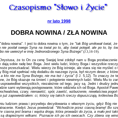
nr lato 1998
DOBRA NOWINA / ZŁA NOWINA
dobra nowina". I jest to dobra nowina o tym, że
"tak Bóg umiłował świat, ż
g nie posłał swego Syna na świat po to, aby świat potępił, ale po to, by św
y, bo nie uwierzył w imię Jednorodzonego Syna Bożego"
(J.3,16-19).
 Chrystusa, że to On za cenę Swojej krwi zdobył nam u Boga przebaczeni
 dają sobie radę bez Boga. Jest wielu ludzi, którzy Boga i wszystkie rzeczy
oże przeszkadzać. Wielu wierzy że Bóg istnieje, ale stara się nie myśleć o 
y Bóg miał spełniać rolę dodatku do naszego życia, był niczym deser, z któ
 a kto nie ma Syna Bożego, nie ma też i życia"
(I J. 5,12). To znaczy że t
e, że Bóg skazuje na śmierć i potępienie niewinnych ludzi. Wielu Mu to za
 usprawiedliwi wszystkich, niezależnie od tego, jacy są. Jedni i drudzy jed
udzie sami wybierają postępowanie, które oddziela ich od Boga. Apostoł Pawe
łwochwalstwa, czary, nienawiść, spór, zawiść, wzburzenie, niewłaściwa pogoń
o już zapowiedziałem: ci, którzy się takich rzeczy dopuszczają, królestwa B
daniu ludziom prawa i przywileju decydowania o własnym życiu, gdyż Bóg n
tracenie. Kiedyś Jezus powiedział:
"Wchodźcie przez ciasną bramę! Bo szer
że ciasna jest brama i wąska droga, która prowadzi do życia, a mało jest taki
ą drapieżnymi wilkami. Poznacie ich po ich owocach. Czy zbiera się winog