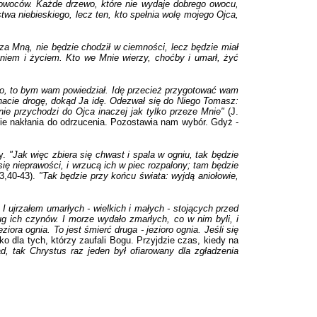
owoców. Każde drzewo, które nie wydaje dobrego owocu,
twa niebieskiego, lecz ten, kto spełnia wolę mojego Ojca,
za Mną, nie będzie chodził w ciemności, lecz będzie miał
niem i życiem. Kto we Mnie wierzy, choćby i umarł, żyć
ło, to bym wam powiedział. Idę przecież przygotować wam
 Znacie drogę, dokąd Ja idę. Odezwał się do Niego Tomasz:
ie przychodzi do Ojca inaczej jak tylko przeze Mnie"
(J.
 nie nakłania do odrzucenia. Pozostawia nam wybór. Gdyż -
y.
"Jak więc zbiera się chwast i spala w ogniu, tak będzie
ię nieprawości, i wrzucą ich w piec rozpalony; tam będzie
13,40-43).
"Tak będzie przy końcu świata: wyjdą aniołowie,
 I ujrzałem umarłych - wielkich i małych - stojących przed
ug ich czynów. I morze wydało zmarłych, co w nim byli, i
ora ognia. To jest śmierć druga - jezioro ognia. Jeśli się
ko dla tych, którzy zaufali Bogu. Przyjdzie czas, kiedy na
, tak Chrystus raz jeden był ofiarowany dla zgładzenia