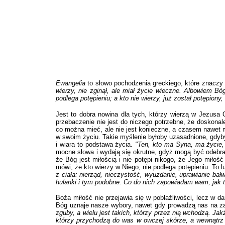
Ewangelia
to słowo pochodzenia greckiego, które znaczy "
wierzy, nie zginął, ale miał życie wieczne. Albowiem Bó
podlega potępieniu; a kto nie wierzy, już został potępion
Jest to dobra nowina dla tych, którzy wierzą w Jezusa
przebaczenie nie jest do niczego potrzebne, że doskonale
co można mieć, ale nie jest konieczne, a czasem nawet m
w swoim życiu. Takie myślenie byłoby uzasadnione, gdyb
i wiara to podstawa życia.
"Ten, kto ma Syna, ma życie,
mocne słowa i wydają się okrutne, gdyż mogą być odebran
że Bóg jest miłością i nie potępi nikogo, że Jego miłość
mówi, że kto wierzy w Niego, nie podlega potępieniu. To l
z ciała: nierząd, nieczystość, wyuzdanie, uprawianie ba
hulanki i tym podobne. Co do nich zapowiadam wam, jak t
Boża miłość nie przejawia się w pobłażliwości, lecz w 
Bóg uznaje nasze wybory, nawet gdy prowadzą nas na za
zguby, a wielu jest takich, którzy przez nią wchodzą. Jak
którzy przychodzą do was w owczej skórze, a wewnątrz s