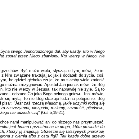
e Syna swego Jednorodzonego dał, aby każdy, kto w Niego
iat został przez Niego zbawiony. Kto wierzy w Niego, nie
e grzechów. Być może wielu, słysząc o tym, mówi, że im
 z Nim związane traktują jak jakiś dodatek do życia, coś,
tym, bo gdzieś głęboko czuje, że musiałoby wiele zmienić
rego można zrezygnować. Apostoł Jan jednak mówi, że Bóg
en, kto nie wierzy w Jezusa, tak naprawdę nie żyje. Są to
rzuca i odrzuca Go jako Boga pełnego gniewu. Inni mówią,
nak się mylą. To nie Bóg skazuje ludzi na potępienie. Bóg
ł pisał:
"Jest zaś rzeczą wiadomą, jakie uczynki rodzą się
 za zaszczytami, niezgoda, rozłamy, zazdrość, pijaństwo,
ożego nie odziedziczą"
(Gal.5,19-21).
ie chce nami manipulować ani do niczego nas przymuszać.
oka jest brama i przestronna ta droga, która prowadzi do
ch, którzy ją znajdują. Strzeżcie się fałszywych proroków,
rona z ciernia albo z ostu figi? Tak każde dobre drzewo