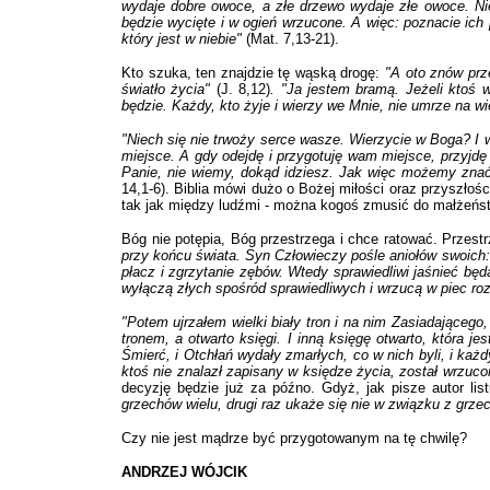
wydaje dobre owoce, a złe drzewo wydaje złe owoce. N
będzie wycięte i w ogień wrzucone. A więc: poznacie ich 
który jest w niebie"
(Mat. 7,13-21).
Kto szuka, ten znajdzie tę wąską drogę:
"A oto znów prze
światło życia"
(J. 8,12)
. "Ja jestem bramą. Jeżeli ktoś 
będzie. Każdy, kto żyje i wierzy we Mnie, nie umrze na w
"Niech się nie trwoży serce wasze. Wierzycie w Boga? I
miejsce. A gdy odejdę i przygotuję wam miejsce, przyjdę 
Panie, nie wiemy, dokąd idziesz. Jak więc możemy znać 
14,1-6). Biblia mówi dużo o Bożej miłości oraz przyszłoś
tak jak między ludźmi - można kogoś zmusić do małżeństw
Bóg nie potępia, Bóg przestrzega i chce ratować. Przest
przy końcu świata. Syn Człowieczy pośle aniołów swoich: 
płacz i zgrzytanie zębów. Wtedy sprawiedliwi jaśnieć bę
wyłączą złych spośród sprawiedliwych i wrzucą w piec ro
"Potem ujrzałem wielki biały tron i na nim Zasiadającego,
tronem, a otwarto księgi. I inną księgę otwarto, która 
Śmierć, i Otchłań wydały zmarłych, co w nich byli, i każd
ktoś nie znalazł zapisany w księdze życia, został wrzuco
decyzję będzie już za późno. Gdyż, jak pisze autor li
grzechów wielu, drugi raz ukaże się nie w związku z grze
Czy nie jest mądrze być przygotowanym na tę chwilę?
ANDRZEJ WÓJCIK