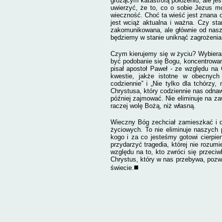
grożącym katastrofą położeniu, ale jes
uwierzyć, że to, co o sobie Jezus mó
wieczność. Choć ta wieść jest znana od
jest wciąż aktualna i ważna. Czy sta
zakomunikowana, ale głównie od nasze
będziemy w stanie uniknąć zagrożenia 
Czym kierujemy się w życiu? Wybier
być podobanie się Bogu, koncentrowan
pisał apostoł Paweł - ze względu na 
kwestie, jakże istotne w obecnych
codziennie” i „Nie tylko dla tchórzy
Chrystusa, który codziennie nas odna
później zajmować. Nie eliminuje na za
raczej wolę Bożą, niż własną.
Wieczny Bóg zechciał
zamieszkać i d
życiowych. To nie eliminuje naszych
kogo i za co jesteśmy gotowi cierpi
przydarzyć tragedia, której nie rozu
względu na to, kto zwróci się przeci
Chrystus, który w nas przebywa, pozwa
■
świecie.