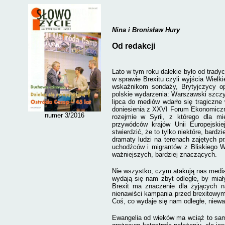
Nina i Bronisław Hury
Od redakcji
Lato w tym roku dalekie było od tradyc
w sprawie Brexitu czyli wyjścia Wielki
wskaźnikom sondaży, Brytyjczycy op
polskie wydarzenia: Warszawski szczy
lipca do mediów wdarło się tragiczne 
doniesienia z XXVI Forum Ekonomiczn
numer 3/2016
rozejmie w Syrii, z którego dla mi
przywódców krajów Unii Europejskiej
stwierdzić, że to tylko niektóre, bardz
dramaty ludzi na terenach zajętych p
uchodźców i migrantów z Bliskiego Ws
ważniejszych, bardziej znaczących.
Nie wszystko, czym atakują nas media,
wydają się nam zbyt odległe, by miały
Brexit ma znaczenie dla żyjących n
nienawiści kampania przed brexitowy
Coś, co wydaje się nam odległe, niewa
Ewangelia od wieków ma wciąż to samo