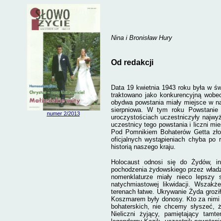
Nina i Bronisław Hury
Od redakcji
Data 19 kwietnia 1943 roku była w 
traktowano jako konkurencyjną wobe
obydwa powstania miały miejsce w nas
sierpniowa. W tym roku Powstanie
numer 2/2013
uroczystościach uczestniczyły najwyż
uczestnicy tego powstania i liczni 
Pod Pomnikiem Bohaterów Getta zło
of
icjalnych wystąpieniach chyba po
historią naszego kraju.
Holocaust odnosi się do Żydów, in
pochodzenia żydowskiego przez władze
nomenklaturze miały nieco lepszy s
natychmiastowej likwidacji. Wszakż
terenach łatwe. Ukrywanie Żyda groził
Koszmarem były donosy. Kto za nimi 
bohaterskich, nie chcemy słyszeć, że
Nieliczni żyjący, pamiętający tam