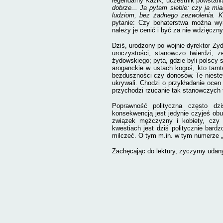
legendarny Kazik, u
c
zestnik powstani
dobrze... Ja pytam siebie: czy ja mi
ludziom, bez żadnego zezwolenia. 
pytanie: Czy bohaterstwa można w
należy je cenić i być za nie wdzięczn
Dziś, urodzony po
wojnie dyrektor Ży
uroczystości, stanowczo twierdzi, 
żydowskiego; pyta, gdzie byli polscy s
aroganckie w ustach kogoś, kto tamte
bezduszności czy donosów. Te niestety
ukrywali. Chodzi o przykładanie ocen
przychodzi rzucanie tak stanowczych t
Poprawność polityczna często dz
konsekwencją jest jedynie czyjeś ob
związek mężczyzny i kobiety, czy 
kwestiach jest dziś politycznie bar
milczeć. O tym m.in. w tym numerze „
Zachęcając do lektury, życzymy udan