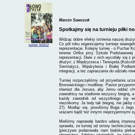
Marcin Sawczuk
Spotkajmy się na turnieju piłki n
Widząc dobre efekty istnienia naszej druż
Co pół roku organizujemy turnieje ewangel
numer 3/2012
reprezentacje. Kolejny turniej - o Puchar K
terenie Orlika przy Szkole Podstawowej
reprezentacji. Dwie z nich wycofały się z
drużyn: z Międzyrzeca i Terespola (Kościół
Siemiatycz, Międzylesia i Białej Podlas
integracji, a też zapraszania do udziału ró
Turniej rozpoczęliśmy od przywitania ucz
Bronowickiego i modlitwy. Pastor przypomn
również dla Jezusa, aby Jemu oddać chw
zawodnicy na stadionie wszyscy biegną, a 
każdy zawodnik od wszystkiego się w
nieznikomy. Ja tedy tak biegnę, nie jakby 
27). Modląc się, prosiliśmy Boga o Jego
urazami bądź też innymi nieprzyjemnymi s
Mieliśmy naprawdę bardzo udaną imprez
sprawiła, że turniej od strony technicznej u
(pieczywo podarowała nam bialska piekarn
słownictwa. Arbitrzy stwierdzili, że tak