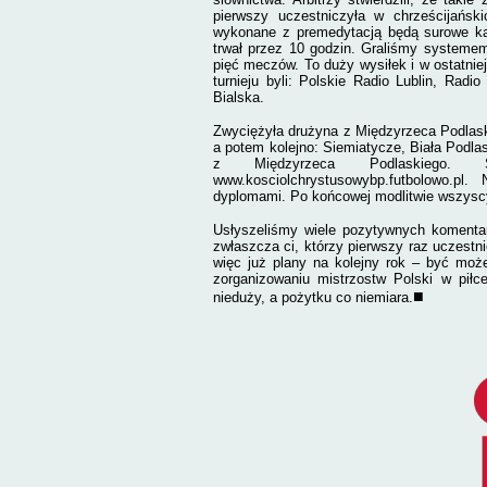
pierwszy uczestniczyła w chrześcijańsk
wykonane z premedytacją będą surowe kar
trwał przez 10 godzin. Graliśmy systeme
pięć meczów. To duży wysiłek i w ostatniej
turnieju byli: Polskie Radio Lublin, Rad
Bialska.
Zwyciężyła drużyna z Międzyrzeca Podlaski
a potem kolejno: Siemiatycze, Biała Podla
z Międzyrzeca Podlaskiego. S
www.kosciolchrystusowybp.futbolowo.pl
dyplomami. Po końcowej modlitwie wszyscy
Usłyszeliśmy wiele pozytywnych komentar
zwłaszcza ci, którzy pierwszy raz uczestn
więc już plany na kolejny rok – być moż
zorganizowaniu mistrzostw Polski w piłce
■
nieduży, a pożytku co niemiara.