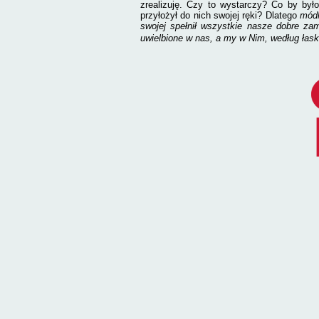
zrealizuję. Czy to wystarczy? Co by był
przyłożył do nich swojej ręki? Dlatego
m
ód
swojej spełnił wszystkie nasze dobre za
uwielbione w nas, a my w Nim, według łas