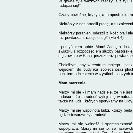
W głowie tyle ważnych rzeczy, a z tyłu 
radujcie się
!”.
Czasy poważne, kryzys, a tu apostolska ra
Niektórzy z nas stracili pracę, a tu zalecen
Niektórzy poranieni odeszli z Kościoła i nie
raz powtarzam:
radujcie się
!” (Flp 4:4).
I pomyślałem sobie: Mam! Zachęta do rad
związku z rozpoczęciem służby pastorskiej 
się
zawsze w Panu; jeszcze raz powtarza
Chciałbym, aby w centrum mojego i nasze
wejściem do budynku społeczności płoc
punktem odniesienia wszystkich naszych ini
Mam marzenie
Marzy mi się - i mam nadzieję, że nie jest
radości. I że ta radość wyleje się w natur
także na ludzi, których spotykamy na ulicy
Marzy mi się wspólnota ludzi, którzy będ
będzie towarzyszyła radość.
Marzy mi się wolność i spontaniczność
współpraca. Marzy mi się to, że naprawd
jesteśmy razem – wtedy On – Jezus, jest 