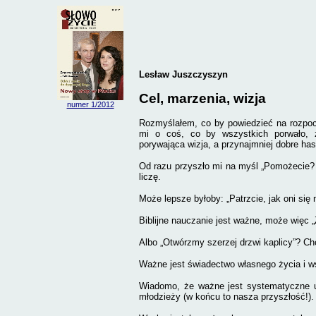
Lesław Juszczyszyn
Cel, marzenia, wizja
numer 1/2012
Rozmyślałem, co by powiedzieć na rozpoc
mi o coś, co by wszystkich porwało, za
porywająca wizja, a przynajmniej dobre has
Od razu przyszło mi na myśl „Pomożecie? 
liczę.
Może lepsze byłoby: „Patrzcie, jak oni się 
Biblijne nauczanie jest ważne, może więc
„
Albo
„Otwórzmy szerzej drzwi kaplicy”? Ch
Ważne jest świadectwo własnego życia i w
Wiadomo, że ważne jest systematyczne uc
młodzieży (w końcu to nasza przyszłość!). 