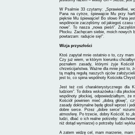
W Psalmie 33 czytamy: „Sprawiedliwi, wo
Pana na cytrze, śpiewajcie Mu przy harf
pięknie Mu śpiewajcie! Bo słowo Pana jes
wspólnocie zaczęliśmy od jakiegoś czasu śp
nowe”. To nasza „nowa pieśń”.
Zaczęliś
Płocku. Zachęcam siebie, moich nowych br
powtarzam:
radujcie się
!”.
Wizja przyszłości
Ktoś zapytał mnie ostatnio o to, czy mam
Czy już wiem, w którym kierunku chciałby
poznałem zasady, którymi żyje Kośció
chrześcijaństwa. Ważne dla mnie jest to, ż
tą mądrą regułą naszych ojców założycie
jest to, co spina wspólnoty Kościoła Chrys
Jest też coś charakterystycznego dla 
ludziom”. To dobra wskazówka i dla płockie
wspólnoty płockiej, odpowiedziałbym, że
Kościół powinien mieć „dobrą głowę”, cz
zasady doktrynalne będę głosił wprost i j
dobre serce. Przez „dobre serce” rozumi
atmosferę. Po trzecie, dobry Kościół, to „
ludzi, dbać o ich realne potrzeby: ducho
niż dotąd wymiarze) o potrzeby ludzi wykl
A zatem widzę cel, mam marzenie, mam wi