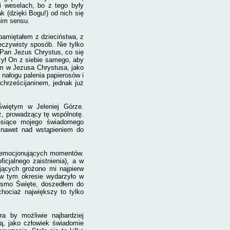
 i weselach, bo z tego były
k (dzięki Bogu!) od nich się
nim sensu.
 pamiętałem z dzieciństwa, z
rzeczywisty sposób. Nie tylko
e Pan Jezus Chrystus, co się
żył On z siebie samego, aby
em w Jezusa Chrystusa, jako
nałogu palenia papierosów i
chrześcijaninem, jednak już
Świętym w Jeleniej Górze.
, prowadzący tę wspólnotę.
esiące mojego świadomego
 nawet nad wstąpieniem do
o emocjonujących momentów.
icjalnego zaistnienia), a w
jących grożono mi najpierw
w tym okresie wydarzyło w
Pismo Święte, doszedłem do
chociaż największy to tylko
a by możliwie najbardziej
ą, jako człowiek świadomie