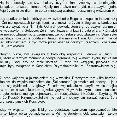
ziej interesowały nas tzw. chałtury, czyli umilanie zabawy na dancingach
ieniądze i to wcale niemałe. Nęciły mnie także narkotyki, nie zdążyłem jedna
Moje życie miało dla mnie coraz mniejszą wartość i coraz mniej widziałem w 
tedy spotkałem ludzi, którzy opowiedzieli mi o Bogu, ale zupełnie inaczej niż
gii. Oni nie opowiadali jakiejś teorii, ale mówili o życiu z Bogiem w bardzo 
ili, ale wyraźnie z Nim żyli. Od nich dowiedziałem się, co uczynił dla mni
ę wydarzyło na Golgocie. Że śmierć Jezusa na krzyżu była ofiarą, którą zło
nę mojego zbawienia. Zrozumiałem, że potrzebuję tego zbawienia. Uwierzył
iciela, i moje życie poddałem Jemu, jako mojemu Panu. On uwolnił mnie od 
zed alkoholizmem, a być może przed jeszcze gorszymi rzeczami. Zostałem 
usu, a z wyboru.
których piszę, byli związani z katolicką wspólnotą Odnowy w Duchu 
m, który w tamtym momencie odegrał ogromną rolę w moim życiu, był ksiądz
ie użył Bóg, aby do mnie dotrzeć. Z tego też względu, pierwsze mi
ństwa były związane z Kościołem Rzymskokatolickim. Zastanawiałem się
82, stan wojenny, a ja znalazłem się w wojsku. Przeżyłem tam kilka bardz
aniem do wojska należałem do „Solidarności” (niemalże od początku jej of
rano się wybić mi ją z głowy. Za odmowę udziału w pacyfikowaniu strajku
, a potem nawet plutonem egzekucyjnym. Najważniejszym jednak, co się 
, była zmiana mojego pojmowania chrześcijaństwa i Kościoła. Czytając 
, że Kościół Rzymskokatolicki nie jest ani jedyny, ani najważniejszy, że 
lu chrześcijańskich Kościołów.
dąc w wojsku, mając Biblię za podstawę, szukałem społeczności, któr
ła tę, której obraz odnajdywałem w Piśmie Świętym. Gdy znalazłem takow