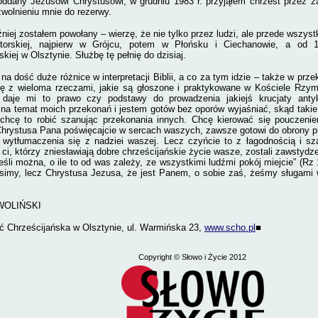
oddany Jezusowi Chrystusowi, w grudniu 1983 r. przyjąłem chrzest przez zan
zwolnieniu mnie do rezerwy.
óźniej zostałem powołany – wierzę, że nie tylko przez ludzi, ale przede wszy
torskiej, najpierw w Grójcu, potem w Płońsku i Ciechanowie, a od 
kiej w Olsztynie. Służbę tę pełnię do dzisiaj.
na dość duże różnice w interpretacji Biblii, a co za tym idzie – także w prze
ę z wieloma rzeczami, jakie są głoszone i praktykowane w Kościele Rzy
 daje mi to prawo czy podstawy do prowadzenia jakiejś krucjaty antyka
a temat moich przekonań i jestem gotów bez oporów wyjaśniać, skąd takie 
e chcę to robić szanując przekonania innych. Chcę kierować się pouczenie
Chrystusa Pana poświęcajcie w sercach waszych, zawsze gotowi do obrony
 wytłumaczenia się z nadziei waszej. Lecz czyńcie to z łagodnością i sz
 ci, którzy zniesławiają dobre chrześcijańskie życie wasze, zostali zawstydze
Jeśli można, o ile to od was zależy, ze wszystkimi ludźmi pokój miejcie” (Rz 
simy, lecz Chrystusa Jezusa, że jest Panem, o sobie zaś, żeśmy sługami 
WOLIŃSKI
 Chrześcijańska w Olsztynie, ul. Warmińska 23,
www.scho.pl
■
Copyright
© Słowo i Życie 2012