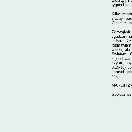
wierzący i 
tygodni po 
Kilka lat p
służby pas
Chrześcijańs
Ze względu 
zgadzam si
jednak, że
rozmawiam n
wzięły, al
Świętym: „
się od was
czyste, aby
3:15-16). „
samych gło
4:5).
MARCIN Z
Społeczność