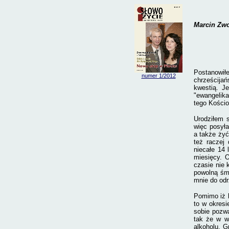
Marcin Zwo
Postanowiłe
numer 1/2012
chrześcija
kwestią. J
"ewangelik
tego Kościo
Urodziłem s
więc posyła
a także żyć
też raczej
niecałe 14 
miesięcy. O
czasie nie 
powolną śm
mnie do odr
Pomimo iż k
to w okres
sobie pozwa
tak że w wi
alkoholu. 