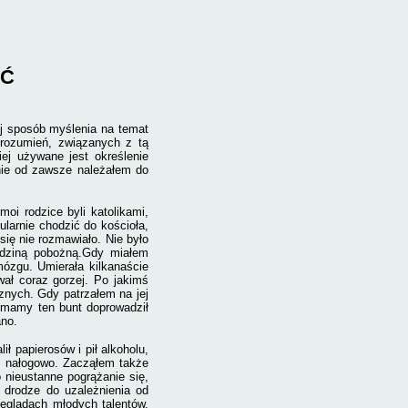
IĆ
ój sposób myślenia na temat
orozumień, związanych z tą
ej używane jest określenie
 nie od zawsze należałem do
oi rodzice byli katolikami,
gularnie chodzić do kościoła,
ię nie rozmawiało. Nie było
dziną pobożną.
Gdy miałem
mózgu. Umierała kilkanaście
wał coraz gorzej. Po jakimś
cznych. Gdy patrzałem na jej
 mamy ten bunt doprowadził
ano.
ł papierosów i pił alkoholu,
e nałogowo. Zacząłem także
o nieustanne pogrążanie się,
” drodze do uzależnienia od
eglądach młodych talentów,