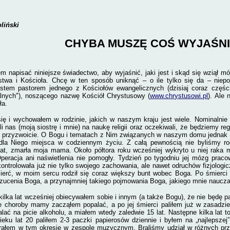
liński
CHYBA MUSZĘ COŚ WYJAŚN
m napisać niniejsze świadectwo, aby wyjaśnić, jaki jest i skąd się wziął m
ństwa i Kościoła. Chcę w ten sposób uniknąć – o ile tylko się da – niep
estem pastorem jednego z Kościołów ewangelicznych (dzisiaj coraz części
alnych"), noszącego nazwę Kościół Chrystusowy (
www.chrystusowi.pl
). Ale
ła.
ię i wychowałem w rodzinie, jakich w naszym kraju jest wiele. Nominalnie m
li nas (moją siostrę i mnie) na naukę religii oraz oczekiwali, że będziemy re
 przyzwoicie. O Bogu i tematach z Nim związanych w naszym domu jednak s
 dla Niego miejsca w codziennym życiu. Z całą pewnością nie byliśmy ro
lat, zmarła moja mama. Około półtora roku wcześniej wykryto u niej raka 
peracja ani naświetlenia nie pomogły. Tydzień po tygodniu jej mózg praco
kontrolowała już nie tylko swojego zachowania, ale nawet odruchów fizjologi
ierć, w moim sercu rodził się coraz większy bunt wobec Boga. Po śmierci
zucenia Boga, a przynajmniej takiego pojmowania Boga, jakiego mnie naucz
ilka lat wcześniej obiecywałem sobie i innym (a także Bogu), że nie będę pali
ie choroby mamy zacząłem popalać, a po jej śmierci paliłem już w zasadzi
lać na picie alkoholu, a miałem wtedy zaledwie 15 lat. Następne kilka lat t
eku lat 20 paliłem 2-3 paczki papierosów dziennie i byłem na „najlepszej
Grałem w tym okresie w zespole muzycznym. Braliśmy udział w różnych prz