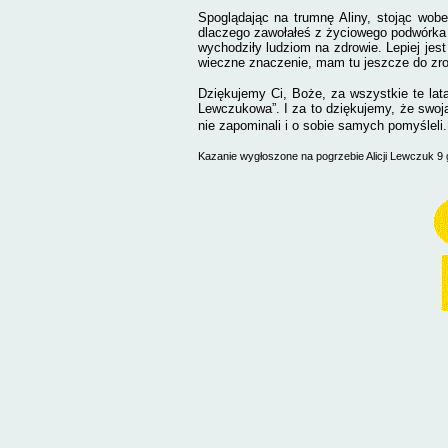
Spoglądając na trumnę Aliny, stojąc wobe
dlaczego zawołałeś z życiowego podwórka A
wychodziły ludziom na zdrowie. Lepiej je
wieczne znaczenie, mam tu jeszcze do zro
Dziękujemy Ci, Boże,
za wszystkie te lat
Lewczukowa”. I za to dziękujemy, że swoj
nie zapominali i o sobie samych pomyśleli.
Kazanie wygłoszone na pogrzebie Alicji Lewczuk 9 