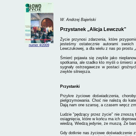
W. Andrzej Bajeński
Przystanek „Alicja Lewczuk”
Życie przynosi zdarzenia, które przypom
jesteśmy ostatecznie autorami swoich 
numer 4
/2009
Lewczukowej, a dla wielu z nas po prostu „A
Śmierć pojawia się zwykle jako nieplan
spotkania, ale rzadko kto myśli o śmierci
sygnały ostrzegawcze w postaci groźnych
zwykle silniejsza.
Przystanki
Przykre życiowe doświadczenia, choroby
pielgrzymowania. Choć nie należą do kate
Dają nam one szansę, a czasem wręcz zmus
Ludzie "pędzący przez życie" nie znoszą t
osiągnięcia, które w końcu ma ich doprowa
wiedzą. Wiedzą jedynie, że muszą. Że ba
Gdy dotknie nas życiowe doświadczenie zw