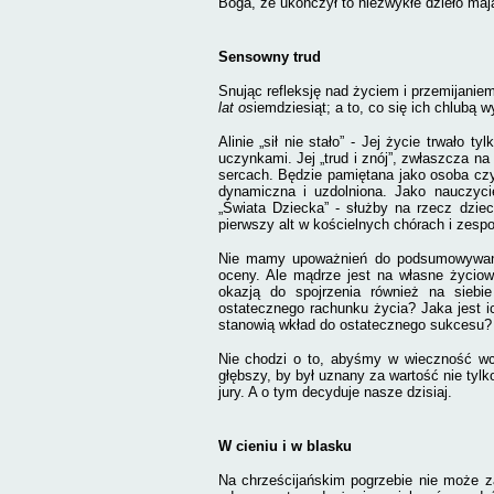
Boga, że ukończył to niezwykłe dzieło mają
Sensowny trud
Snując refleksję nad życiem i przemijanie
lat os
iemdziesiąt; a to, co się ich chlubą w
Alinie „sił nie stało” - Jej życie trwało 
uczynkami. Jej „trud i znój”, zwłaszcza n
sercach. Będzie pamiętana jako osoba cz
dynamiczna i uzdolniona. Jako nauczycie
„Świata Dziecka” - służby na rzecz dzie
pierwszy alt w kościelnych chórach i zesp
Nie mamy upoważnień do podsumowywania
oceny. Ale
mądrze jest
na własne życiow
okazją do spojrzenia również na siebi
ostatecznego rachunku życia? Jaka jest 
stanowią wkład do ostatecznego sukcesu
Nie chodzi o to, abyśmy w wieczność wcho
głębszy, by był uznany za wartość nie tyl
jury. A o tym decyduje nasze dzisiaj.
W cieniu i w blasku
Na chrześcijańskim pogrzebie nie może z