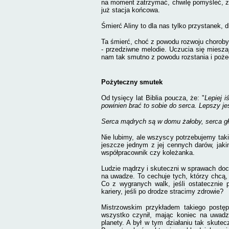
na moment zatrzymać, chwilę pomyśleć, zł
już stacja końcowa.
Śmierć Aliny to dla nas tylko przystanek, d
Ta śmierć, choć z powodu rozwoju chorob
- przedziwne melodie. Uczucia się mieszają
nam tak smutno z powodu rozstania i pożeg
Pożyteczny smutek
Od tysięcy lat Biblia poucza, że: "
Lepiej 
powinien brać to sobie do serca. Lepszy je
Serca mądrych są w domu żałoby, serca g
Nie lubimy, ale wszyscy potrzebujemy tak
jeszcze jednym z jej cennych darów, jakim
współpracownik czy koleżanka.
Ludzie mądrzy i skuteczni w sprawach doc
na uwadze. To cechuje tych, którzy chcą,
Co z wygranych walk, jeśli ostatecznie
kariery, jeśli po drodze stracimy zdrowie?
Mistrzowskim przykładem takiego postę
wszystko czynił, mając koniec na uwadze
planety. A był w tym działaniu tak skutec