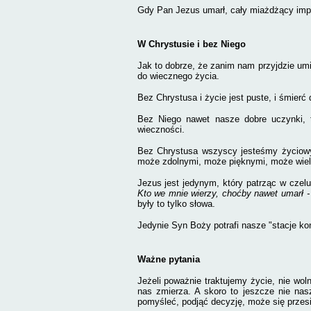
Gdy Pan Jezus umarł, cały miażdżący impet
W Chrystusie i bez Niego
Jak to dobrze, że zanim nam przyjdzie umi
do wiecznego życia.
Bez Chrystusa i życie jest puste, i śmierć
Bez Niego nawet nasze dobre uczynki, t
wieczności.
Bez Chrystusa wszyscy jesteśmy życiow
może zdolnymi, może pięknymi, może wiele
Jezus jest jedynym, który patrząc w czel
Kto we mnie wierzy, choćby nawet umarł -
były to tylko słowa.
Jedynie Syn Boży potrafi nasze "stacje ko
Ważne pytania
Jeżeli poważnie traktujemy życie, nie w
nas zmierza. A skoro to jeszcze nie nas
pomyśleć, podjąć decyzję, może się przes