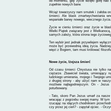
od momentu, gdy życie wzięło górę nad śm
zupełnie nowych barw.
Wciąż towarzyszy nam smutek i żałoba oraz
śmierci. Ale blask zmartwychwstania wn
wspaniałe barwy nowego, wiecznego życia
Życie w cieniu śmierci oraz życie w bla
Wielki Piątek związany jest z Wielkanocą
samych zależy, która strona tego życiowe
Ten wybór jest jednak przywilejem wyłączn
może być przewodnią ideą życia. Nadziej
więzi z Bogiem, tam musi królować filozofi
Nowe życie, lżejsza śmierć
Od czasu śmierci Chrystusa nie tylko na
ciężarze. Zbawiciel świata, u
mierający 
ludzkiego umierania, mojego i Twojego umi
z drugiej strony - aby ulżyć nam w nasz
możliwie najłagodniejszym. On - Jezus 
poturbowany.
- Tato, skoro Pan Jezus umarł za nasze
wracając z pogrzebu swojej mamy. W tym 
rzucając na idących chodnikiem przechodn
czy przez jej cień? - zapytał ojciec. - Ocz