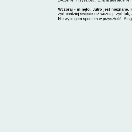
życzenie. Przyszłość? Znana jest jedynie
Wczoraj - minęło. Jutro jest nieznane.
żyć bardziej święcie niż wczoraj; żyć tak, 
Nie wybiegam sprintem w przyszłość. Pragn