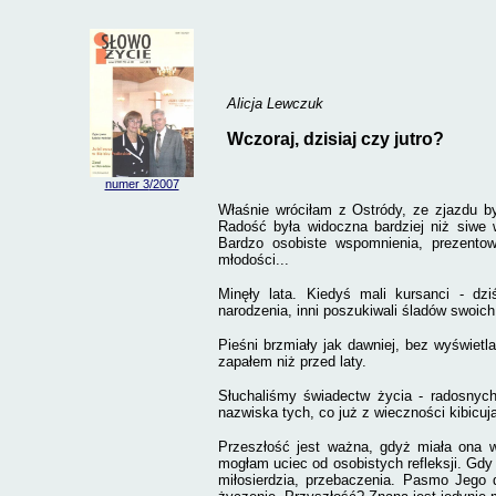
Alicja Lewczuk
Wczoraj, dzisiaj czy jutro?
numer 3
/2007
Właśnie wróciłam z Ostródy, ze zjazdu by
Radość była widoczna
bardziej
niż siwe 
Bardzo osobiste wspomnienia, prezento
młodości...
Minęły lata. Kiedyś mali kursanci - dz
narodzenia, inni poszukiwali śladów swoich
Pieśni brzmiały jak dawniej, bez wyświet
zapałem niż przed laty.
Słuchaliśmy świadectw życia - radosnych
nazwiska tych, co już z wieczności kibic
Przeszłość jest ważna, gdyż miała ona wp
mogłam uciec od osobistych refleksji. Gd
miłosierdzia, przebaczenia. Pasmo Jego 