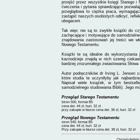
przejść przez wszystkie księgi Starego 
ćwiczenia i pytania sprawdzające pozwal
przeglądowa to ciężka praca, wymagając
zastąpić naszych osobistych odkryć, reflek
ubogaceni.
Tak więc nie są to zwykłe książki do cz
zachęcające i motywujące do samodzielneg
znajdowania zastosowań jej treści we wł
Nowego Testamentu.
Książki te są idealne do wykorzystania
kaznodzieje znajdą w nich szereg cieka
bardziej zrozumiałego zwiastowania Słowa
Autor podręczników dr Irving L. Jensen c
które studia te uczyniłyby jak najbardzi
Napisał wiele książek, w tym bestsel
samodzielnego studiowania Biblii). Jego mo
Przegląd Starego Testamentu
s
tron 500, format B5
cena det. 44 zł, hurt. 32 zł
przy zakupie w biurze cena det. 38 zł, hurt. 32 zł
Przegląd Nowego Testamentu
stron 540, format B5
cena det. 44 zł, hurt. 32 zł
Przy zakupie w biurze
cena det. 38 zł, hurt. 32 zł
Chrześcijański 