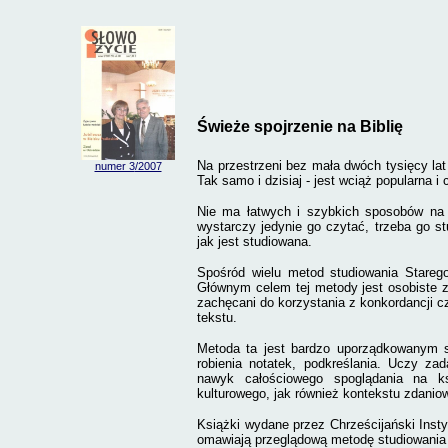
Świeże spojrzenie na Biblię
Na przestrzeni bez mała dwóch tysięcy lat
numer 3
/2007
Tak samo i dzisiaj - jest wciąż popularna 
Nie ma łatwych i szybkich sposobów na po
wystarczy jedynie go czytać, trzeba go s
jak jest studiowana.
Spośród wielu metod studiowania Stare
Głównym celem tej metody jest osobiste z
zachęcani do korzystania z konkordancji 
tekstu.
Metoda ta jest bardzo uporządkowanym s
robienia notatek, podkreślania. Uczy z
nawyk całościowego spoglądania na ks
kulturowego, jak również kontekstu zdanio
Książki wydane przez Chrześcijański Instyt
omawiają przeglądową metodę studiowania B