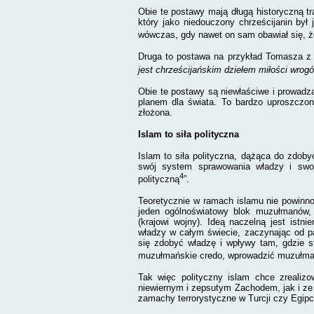
Obie te postawy mają długą historyczną t
który jako niedouczony chrześcijanin był
wówczas, gdy nawet on sam obawiał się, ż
Druga to postawa na przykład Tomasza z
jest chrześcijańskim dziełem miłości wrogó
Obie te postawy są niewłaściwe i prowadzą
planem dla świata. To bardzo uproszczone
złożona.
Islam to siła polityczna
Islam to siła polityczna, dążąca do zdob
swój system sprawowania władzy i swoją
4
polityczną
”.
Teoretycznie w ramach islamu nie powinno 
jeden ogólnoświatowy blok muzułmanów, sp
(krajowi wojny). Ideą naczelną jest istn
władzy w całym świecie, zaczynając od p
się zdobyć władzę i wpływy tam, gdzie s
muzułmańskie credo, wprowadzić muzułmańs
Tak więc polityczny islam chce zreali
niewiernym i zepsutym Zachodem, jak i ze 
zamachy terrorystyczne w Turcji czy Egipc