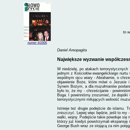
to w
numer 4
/2005
Daniel Areopagita
Największe wyzwanie współczes
W niedzielę, po atakach terrorystycznych
jednym z Kościołów ewangelickiego nurtu
wspólnym ojcu wiary - Abrahamie, o chrześc
objawienie Boże, które mówi o Jezusie i
Synem Bożym, a dla muzułmanów posłanni
było to, że my - chrześcijanie - powinni
Boga. I powinniśmy zrozumieć, że dopóki 
terrorystycznymi miłujących wolność muz
Istnieje też drugie podejście do islamu. 
zniszczyć. Lepiej więc będzie, jeśli to m
walki, wojny. Podejście takie powołuje się
którzy już kiedyś powstrzymali ekspansję i
George Bush wraz ze stojącą za nim potęgą