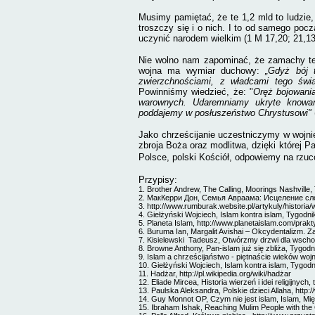
Musimy pamiętać, że te 1,2 mld to ludzie
troszczy się i o nich. I to od samego poc
uczynić narodem wielkim (1 M 17,20; 21,1
Nie wolno nam zapominać, że zamachy terr
wojna ma wymiar duchowy:
„Gdyż bój 
zwierzchnościami, z władcami tego świ
Powinniśmy wiedzieć, że: "
Oręż bojowania
warownych. Udaremniamy ukryte knowan
poddajemy w posłuszeństwo Chrystusowi"
Jako chrześcijanie uczestniczymy w wojni
zbroja Boża oraz modlitwa, dzięki której P
Polsce, polski Kościół, odpowiemy na rz
Przypisy:
1. Brother Andrew, The Calling, Moorings Nashville
2.
МакКерри Дон, Семья Авраама: Исцеление сл
3.
http://www.rumburak.website.pl/artykuly/histori
4.
Giełżyński Wojciech,
Islam kontra islam,
Tygodnik
5. Planeta Islam,
http://www.planetaislam.com/prakty
6.
Buruma Ian, Margalit Avishai – Okcydentalizm. 
7. Kisielewski
Tadeusz,
Otwórzmy drzwi dla wscho
8. Browne Anthony,
Pan-islam już się zbliża, Tyg
9.
Islam a chrześcijaństwo - piętnaście wieków woj
10. Giełżyński Wojciech,
Islam kontra islam,
Tygodni
11. Hadżar,
http://pl.wikipedia.org/wiki/hadżar
12. Eliade Mircea, Historia wierzeń i idei religijnyc
13. Paulska Aleksandra,
Polskie dzieci Allaha
, http
14. Guy Monnot OP, Czym nie jest islam, Islam, Mi
15. Ibraham Ishak, Reaching Mulim People with the Go