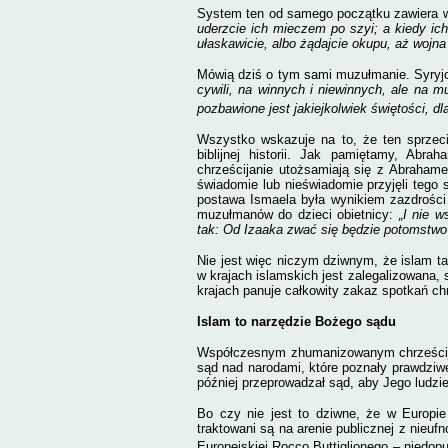
System ten od samego początku zawiera w
uderzcie ich mieczem po szyi; a kiedy ich
ułaskawicie, albo żądajcie okupu, aż wojna
Mówią dziś o tym sami muzułmanie. Syry
cywili, na winnych i niewinnych, ale na 
pozbawione jest jakiejkolwiek świętości, dl
Wszystko wskazuje na to, że ten sprzec
biblijnej historii. Jak pamiętamy, Ab
c
hrześcijanie utożsamiają się z Abraham
świadomie lub nieświadomie przyjęli tego 
postawa Ismaela była wynikiem zazdrości 
muzułmanów do dzieci obietnicy:
„I nie 
tak: Od Izaaka zwać się będzie potomstwo
Nie jest więc niczym dziwnym, że islam t
w krajach islamskich jest zalegalizowana, 
krajach panuje całkowity zakaz spotkań ch
Islam to narzędzie Bożego sądu
Współczesnym zhumanizowanym chrześcijan
sąd nad narodami, które poznały prawdziw
później przeprowadzał sąd, aby Jego ludzie 
Bo czy nie jest to dziwne, że w Europie 
traktowani są na arenie publicznej z nieu
Europejskiej Rocco Buttiglionego – niedop