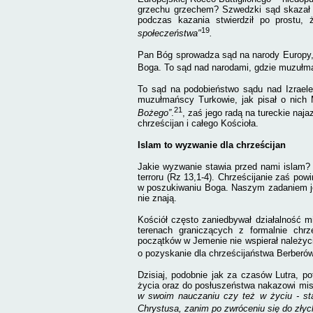
grzechu grzechem? Szwedzki sąd skazał 
podczas kazania stwierdził po prostu,
19
społeczeństwa"
.
Pan Bóg sprowadza sąd na narody Europy, 
Boga. To sąd nad narodami, gdzie muzułman
To sąd na podobieństwo sądu nad Izraele
muzułmańscy Turkowie, jak pisał o nich 
21
Bożego”
.
, zaś jego radą na tureckie na
chrześcijan i całego Kościoła.
Islam to wyzwanie dla chrześcijan
Jakie wyzwanie stawia przed nami islam?
terroru (Rz 13,1-4). Chrześcijanie zaś pow
w poszukiwaniu Boga. Naszym zadaniem je
nie znają.
Kościół często zaniedbywał działalność m
terenach graniczących z formalnie chrz
początków w Jemenie nie wspierał należyci
o pozyskanie dla chrześcijaństwa Berberów
Dzisiaj, podobnie jak za czasów Lutra, p
życia oraz do posłuszeństwa nakazowi mis
w swoim nauczaniu czy też w życiu - sta
Chrystusa, zanim po zwróceniu się do złyc