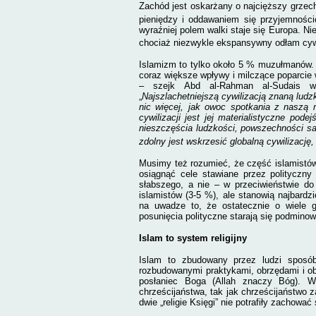
Zachód jest oskarżany o najcięższy grzec
pieniędzy i oddawaniem się przyjemnośc
wyraźniej polem walki staje się Europa. Nie 
chociaż niezwykle ekspansywny odłam cywi
Islamizm to tylko około 5 % muzułmanów. 
coraz większe wpływy i milczące poparci
– szejk Abd al-Rahman al-Sudais wzy
„
Najszlachetniejszą cywilizacją znaną lud
nic więcej, jak owoc spotkania z naszą
cywilizacji jest jej materialistyczne pode
nieszczęścia ludzkości, powszechności sa
zdolny jest wskrzesić globalną cywilizację,
Musimy też rozumieć, że część islamistów
osiągnąć cele stawiane przez polityczny
słabszego, a nie – w przeciwieństwie do 
islamistów (3-5 %), ale stanowią najbard
na uwadze to, że ostatecznie o wiele g
posunięcia polityczne starają się podminow
Islam to system religijny
Islam to zbudowany przez ludzi sposób
rozbudowanymi praktykami, obrzędami i ob
posłaniec Boga (Allah znaczy Bóg). W
chrześcijaństwa, tak jak chrześcijaństwo z
dwie „religie Księgi” nie potrafiły zachować