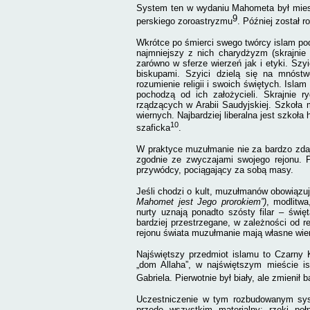
System ten w wydaniu Mahometa był miesza
9
perskiego zoroastryzmu
. Później został 
Wkrótce po śmierci swego twórcy islam podz
najmniejszy z nich charydżyzm (skrajnie 
zarówno w sferze wierzeń jak i etyki. Szy
biskupami. Szyici dzielą się na mnóstwo
rozumienie religii i swoich świętych.
Islam 
pochodzą od ich założycieli. Skrajnie r
rządzących w Arabii Saudyjskiej. Szkoła 
wiernych. Najbardziej liberalna jest szkoła
10
szaficka
.
W praktyce muzułmanie nie za bardzo zdają
zgodnie ze zwyczajami swojego rejonu. Po
przywódcy, pociągający za sobą masy.
Jeśli chodzi o kult, muzułmanów obowiązuje
Mahomet jest Jego prorokiem”)
, modlitwa
nurty uznają ponadto szósty filar – świ
bardziej przestrzegane, w zależności od rej
rejonu świata muzułmanie mają własne wierz
Najświętszy przedmiot islamu to Czarny
„dom Allaha”, w najświętszym mieście i
Gabriela. Pierwotnie był biały, ale zmien
Uczestniczenie w tym rozbudowanym syst
przede wszystkim materialny: rzeki pe