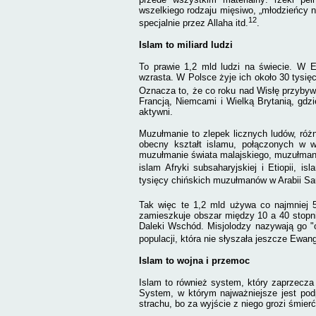
wszelkiego rodzaju mięsiwo, „młodzieńcy n
12
specjalnie przez Allaha itd.
.
Islam to miliard ludzi
To prawie 1,2 mld ludzi na świecie. W 
wzrasta. W Polsce żyje ich około 30 tysięc
Oznacza to, że co roku nad Wisłę przybyw
Francją, Niemcami i Wielką Brytanią, gdzie
aktywni.
Muzułmanie to zlepek licznych ludów, różn
obecny kształt islamu, połączonych w wi
muzułmanie świata malajskiego, muzułmani
islam Afryki subsaharyjskiej i Etiopii, isl
tysięcy chińskich muzułmanów w Arabii Sa
Tak więc te 1,2 mld używa co najmniej 5
zamieszkuje obszar
między 10 a 40 stopni
Daleki Wschód. Misjolodzy nazywają go "
populacji, która nie słyszała jeszcze Ewang
Islam to wojna i przemoc
Islam to również system, który zaprzecza
System, w którym najważniejsze jest pod
strachu, bo za wyjście z niego grozi śmierć