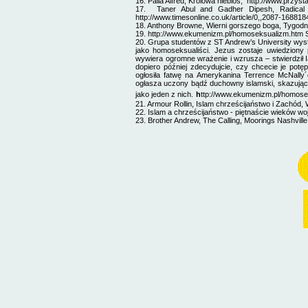
16.
Palla Alfred, Królowa niebios,
http://www.przysta
17.
Taner Abul and Gadher Dipesh, Radical 
http://www.timesonline.co.uk/article/0,,2087-168818
18.
Anthony Browne,
Wierni gorszego boga,
Tygodni
19. http://www.ekumenizm.pl/homoseksualizm.htm 
20
.
Grupa studentów z ST Andrew’s University wystaw
jako homoseksualiści. Jezus zostaje uwiedziony
wywiera ogromne wrażenie i wzrusza – stwierdził I
dopiero później zdecydujcie, czy chcecie je potę
ogłosiła fatwę na Amerykanina Terrence McNall
ogłasza uczony bądź duchowny islamski, skazując n
jako jeden z nich.
h
ttp://www.ekumenizm.pl/homosek
21.
Armour Rollin, Islam chrześcijaństwo i Zachód
22. Islam a chrześcijaństwo - piętnaście wieków w
23. Brother Andrew, The Calling, Moorings Nashville