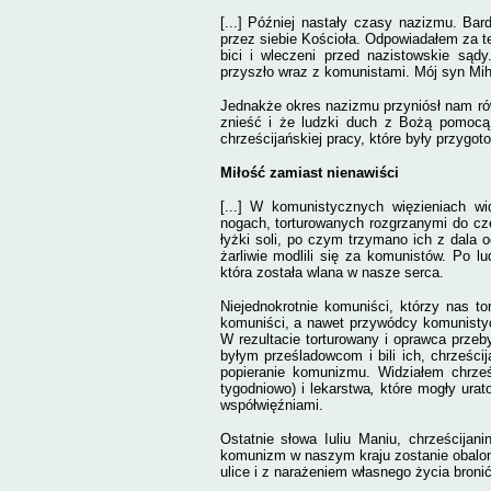
[...] Później nastały czasy nazizmu. Bar
przez siebie Kościoła. Odpowiadałem za te
bici i wleczeni przed nazistowskie sądy.
przyszło wraz z komunistami. Mój syn
Mih
Jednakże okres nazizmu przyniósł nam ró
znieść i że ludzki duch z Bożą pomocą 
chrześcijańskiej pracy, które były przygo
Miłość zamiast nienawiści
[...]
W komunistycznych więzieniach wi
nogach, torturowanych rozgrzanymi do cz
łyżki soli, po czym trzymano ich z dala 
żarliwie modlili się za komunistów. Po l
która została wlana w nasze serca.
Niejednokrotnie komuniści, którzy nas to
komuniści, a nawet przywódcy komunistycz
W rezultacie torturowany i oprawca przeb
byłym prześladowcom i bili ich, chrześcij
popieranie komunizmu. Widziałem chrześ
tygodniowo) i lekarstwa
,
które mogły urat
współwięźniami.
Ostatnie słowa Iuliu Maniu, chrześcijani
komunizm w naszym kraju zostanie obalon
ulice i z narażeniem własnego życia bron