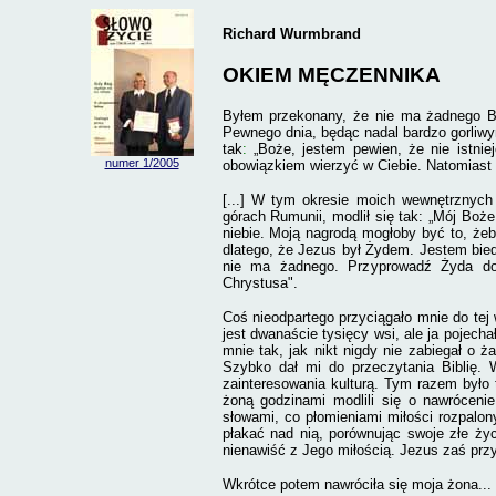
Richard Wurmbrand
OKIEM MĘCZENNIKA
Byłem przekonany, że nie ma żadnego Bog
Pewnego dnia, będąc nadal bardzo gorliwy
tak
:
„Boże, jestem pewien, że nie istniej
numer 1/
2005
obowiązkiem wierzyć w Ciebie. Natomias
[...] W tym okresie moich wewnętrznych
górach Rumunii, modlił się tak: „Mój Boże
niebie. Moją nagrodą mogłoby być to, że
dlatego, że Jezus był
Żydem. Jestem biedn
nie ma żadnego. Przyprowadź Żyda do 
Chrystusa".
Coś nieodpartego przyciągało mnie do te
jest dwanaście tysięcy wsi, ale ja pojech
mnie tak, jak nikt nigdy nie zabiegał o
Szybko dał mi do przeczytania Biblię. W
zainteresowania kulturą. Tym razem było t
żoną godzinami modlili się o nawrócenie
słowami, co płomieniami miłości rozpalo
płakać nad nią
,
porównując swoje złe ży
nienawiść z Jego miłością. Jezus zaś prz
Wkrótce potem nawróciła się moja żona...