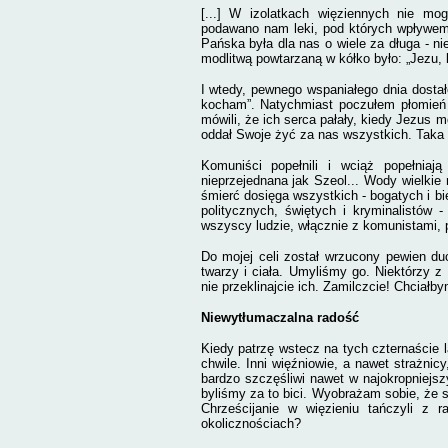
[...] W izolatkach więziennych nie mog
podawano nam leki, pod których wpływem 
Pańska była dla nas o wiele za długa - n
modlitwą powtarzaną w kółko było: „Jezu,
I wtedy, pewnego wspaniałego dnia dosta
kocham”. Natychmiast poczułem płomień
mówili, że ich serca pałały, kiedy Jezus 
oddał Swoje żyć za nas wszystkich. Taka 
Komuniści popełnili i wciąż popełniaj
nieprzejednana jak Szeol... Wody wielkie n
śmierć dosięga wszystkich - bogatych i bi
politycznych, świętych i kryminalistów 
wszyscy ludzie, włącznie z komunistami, p
Do mojej celi został wrzucony pewien du
twarzy i ciała. Umyliśmy go. Niektórzy z 
nie przeklinajcie ich. Zamilczcie! Chciałb
Niewytłumaczalna radość
Kiedy patrzę wstecz na tych czternaście 
chwile. Inni więźniowie, a nawet strażnicy
bardzo szczęśliwi nawet w najokropniejs
byliśmy za to bici. Wyobrażam sobie, że s
Chrześcijanie w więzieniu tańczyli z 
okolicznościach?