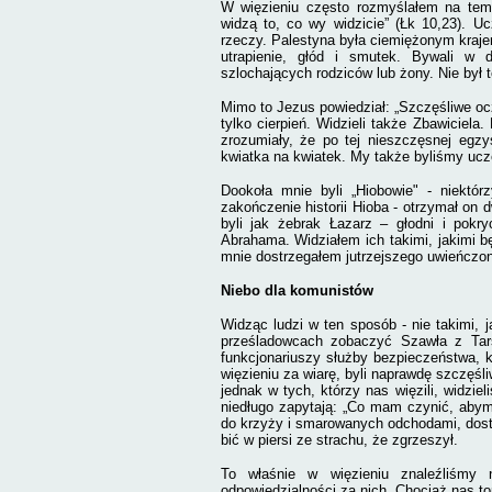
W więzieniu często rozmyślałem na tem
widzą to, co wy widzicie” (Łk 10,23). Uc
rzeczy. Palestyna była ciemiężonym krajem
utrapienie, głód i smutek. Bywali w d
szlochających rodziców lub żony. Nie był t
Mimo to Jezus powiedział: „Szczęśliwe ocz
tylko cierpień. Widzieli także Zbawiciela
zrozumiały, że po tej nieszczęsnej egzy
kwiatka na kwiatek. My także byliśmy ucz
Dookoła mnie byli „Hiobowie" - niektór
zakończenie historii Hioba - otrzymał on d
byli jak żebrak Łazarz – głodni i pokry
Abrahama. Widziałem ich takimi, jakimi 
mnie dostrzegałem jutrzejszego uwieńczo
Niebo dla komunistów
Widząc ludzi w ten sposób - nie takimi, 
prześladowcach zobaczyć Szawła z Tarsu
funkcjonariuszy służby bezpieczeństwa, kt
więzieniu za wiarę, byli naprawdę szczęśli
jednak w tych, którzy nas więzili, widziel
niedługo zapytają: „Co mam czynić, aby
do krzyży i smarowanych odchodami, dost
bić w piersi ze strachu, że zgrzeszył.
To właśnie w więzieniu znaleźliśmy 
odpowiedzialności za nich. Chociaż nas to