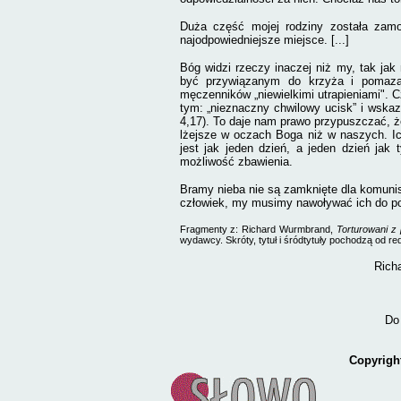
Duża część mojej rodziny została zam
najodpowiedniejsze miejsce. [...]
Bóg widzi rzeczy inaczej niż my, tak ja
być przywiązanym do krzyża i pomazan
męczenników „niewielkimi utrapieniami". Cz
tym: „nieznaczny chwilowy ucisk” i wskaz
4,17). To daje nam prawo przypuszczać, ż
lżejsze w oczach Boga niż w naszych. Ich 
jest jak jeden dzień, a jeden dzień jak 
możliwość zbawienia.
Bramy nieba nie są zamknięte dla komunist
człowiek, my musimy nawoływać ich do p
Fragmenty z: Richard Wurmbrand,
Torturowani z
wydawcy. Skróty, tytuł i śródtytuły pochodzą od red
Rich
Do 
Copyrigh