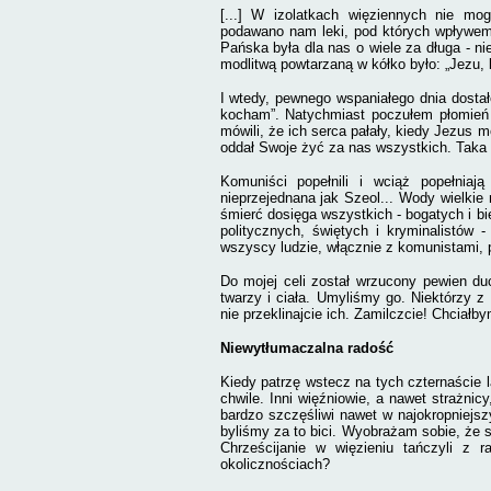
[...] W izolatkach więziennych nie mog
podawano nam leki, pod których wpływem 
Pańska była dla nas o wiele za długa - n
modlitwą powtarzaną w kółko było: „Jezu,
I wtedy, pewnego wspaniałego dnia dosta
kocham”. Natychmiast poczułem płomień
mówili, że ich serca pałały, kiedy Jezus 
oddał Swoje żyć za nas wszystkich. Taka 
Komuniści popełnili i wciąż popełniaj
nieprzejednana jak Szeol... Wody wielkie n
śmierć dosięga wszystkich - bogatych i bi
politycznych, świętych i kryminalistów 
wszyscy ludzie, włącznie z komunistami, p
Do mojej celi został wrzucony pewien du
twarzy i ciała. Umyliśmy go. Niektórzy z 
nie przeklinajcie ich. Zamilczcie! Chciałb
Niewytłumaczalna radość
Kiedy patrzę wstecz na tych czternaście 
chwile. Inni więźniowie, a nawet strażnicy
bardzo szczęśliwi nawet w najokropniejs
byliśmy za to bici. Wyobrażam sobie, że s
Chrześcijanie w więzieniu tańczyli z 
okolicznościach?