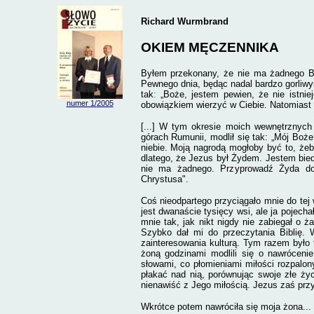
Richard Wurmbrand
OKIEM MĘCZENNIKA
Byłem przekonany, że nie ma żadnego Bog
Pewnego dnia, będąc nadal bardzo gorliwy
tak
:
„Boże, jestem pewien, że nie istniej
numer 1/
2005
obowiązkiem wierzyć w Ciebie. Natomias
[...] W tym okresie moich wewnętrznych
górach Rumunii, modlił się tak: „Mój Boże
niebie. Moją nagrodą mogłoby być to, że
dlatego, że Jezus był
Żydem. Jestem biedn
nie ma żadnego. Przyprowadź Żyda do 
Chrystusa".
Coś nieodpartego przyciągało mnie do te
jest dwanaście tysięcy wsi, ale ja pojech
mnie tak, jak nikt nigdy nie zabiegał o
Szybko dał mi do przeczytania Biblię. W
zainteresowania kulturą. Tym razem było t
żoną godzinami modlili się o nawrócenie
słowami, co płomieniami miłości rozpalo
płakać nad nią
,
porównując swoje złe ży
nienawiść z Jego miłością. Jezus zaś prz
Wkrótce potem nawróciła się moja żona...