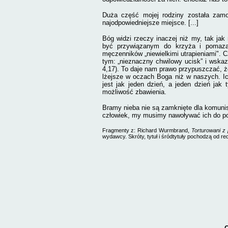
Duża część mojej rodziny została zam
najodpowiedniejsze miejsce. [...]
Bóg widzi rzeczy inaczej niż my, tak ja
być przywiązanym do krzyża i pomazan
męczenników „niewielkimi utrapieniami". Cz
tym: „nieznaczny chwilowy ucisk” i wskaz
4,17). To daje nam prawo przypuszczać, ż
lżejsze w oczach Boga niż w naszych. Ich 
jest jak jeden dzień, a jeden dzień jak 
możliwość zbawienia.
Bramy nieba nie są zamknięte dla komunist
człowiek, my musimy nawoływać ich do p
Fragmenty z: Richard Wurmbrand,
Torturowani z
wydawcy. Skróty, tytuł i śródtytuły pochodzą od red