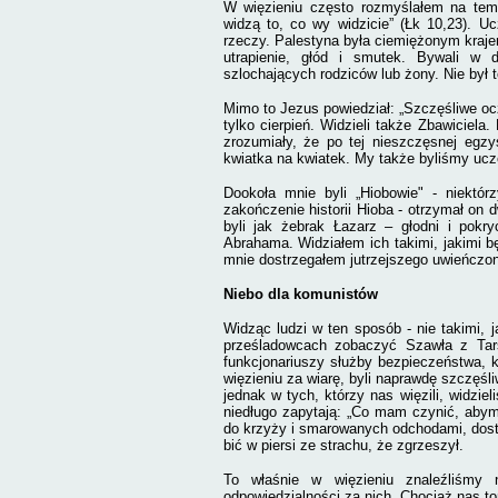
W więzieniu często rozmyślałem na tem
widzą to, co wy widzicie” (Łk 10,23). Uc
rzeczy. Palestyna była ciemiężonym krajem
utrapienie, głód i smutek. Bywali w d
szlochających rodziców lub żony. Nie był t
Mimo to Jezus powiedział: „Szczęśliwe ocz
tylko cierpień. Widzieli także Zbawiciela
zrozumiały, że po tej nieszczęsnej egzy
kwiatka na kwiatek. My także byliśmy ucz
Dookoła mnie byli „Hiobowie" - niektór
zakończenie historii Hioba - otrzymał on d
byli jak żebrak Łazarz – głodni i pokry
Abrahama. Widziałem ich takimi, jakimi 
mnie dostrzegałem jutrzejszego uwieńczo
Niebo dla komunistów
Widząc ludzi w ten sposób - nie takimi, 
prześladowcach zobaczyć Szawła z Tarsu
funkcjonariuszy służby bezpieczeństwa, kt
więzieniu za wiarę, byli naprawdę szczęśli
jednak w tych, którzy nas więzili, widziel
niedługo zapytają: „Co mam czynić, aby
do krzyży i smarowanych odchodami, dost
bić w piersi ze strachu, że zgrzeszył.
To właśnie w więzieniu znaleźliśmy 
odpowiedzialności za nich. Chociaż nas to