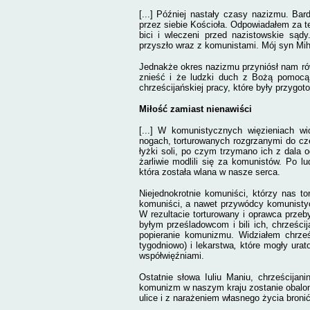
[...] Później nastały czasy nazizmu. Bar
przez siebie Kościoła. Odpowiadałem za te
bici i wleczeni przed nazistowskie sądy.
przyszło wraz z komunistami. Mój syn
Mih
Jednakże okres nazizmu przyniósł nam ró
znieść i że ludzki duch z Bożą pomocą 
chrześcijańskiej pracy, które były przygo
Miłość zamiast nienawiści
[...]
W komunistycznych więzieniach wi
nogach, torturowanych rozgrzanymi do cz
łyżki soli, po czym trzymano ich z dala 
żarliwie modlili się za komunistów. Po l
która została wlana w nasze serca.
Niejednokrotnie komuniści, którzy nas to
komuniści, a nawet przywódcy komunistycz
W rezultacie torturowany i oprawca przeb
byłym prześladowcom i bili ich, chrześcij
popieranie komunizmu. Widziałem chrześ
tygodniowo) i lekarstwa
,
które mogły urat
współwięźniami.
Ostatnie słowa Iuliu Maniu, chrześcijani
komunizm w naszym kraju zostanie obalon
ulice i z narażeniem własnego życia bron