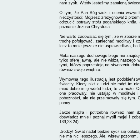
nam zysk. Wtedy jesteśmy zapaloną świecą, 
O tym, że Pan Bóg widzi i ocenia wszystko
nieczystości; Mojżesz zrezygnował z przemi
odrzucić potrawy stołu pogańskiego króla,
poznanie Jezusa Chrystusa.
Nie warto zadowalać się tym, że w zborze n
trochę pofolgować, zaniechać modlitwy i c
lecz to mnie jeszcze nie usprawiedliwia, bo t
Meta naszego duchowego biegu nie znajduje
tylko sferę jawną, ale nie widzą naszego 
tymi, którzy poprzestają na stworzeniu dob
również swoje wnętrze.
Wymowną tego ilustracją jest podobieństw
świeciły. Kiedy nikt z ludzi nie mógł im n
mieć dobre imię wśród ludzi, to za mało. O
one pracowały, nie ustając w modlitwie 
pobożności, ale nie przejmowały się tym. 
panny.
Jakże mądra i potrzebna również nam dzi
doświadcz mnie i poznaj myśli moje! I zob
139,23-24).
Drodzy! Świat nadal będzie sycił się obłudą
nie ma nic lepszego. Ale, wbrew pozorom,