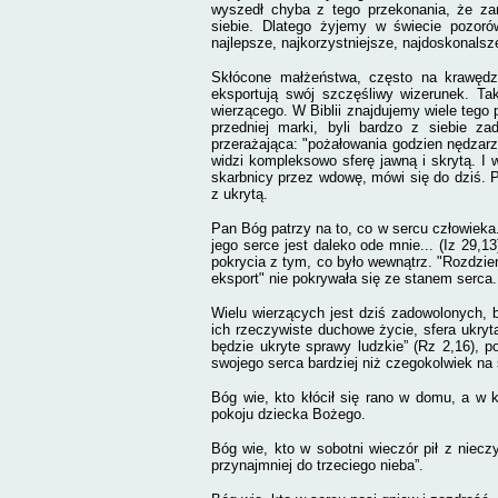
wyszedł chyba z tego przekonania, że za
siebie.
Dlatego żyjemy w świecie pozoró
najlepsze, najkorzystniejsze, najdoskonalsze
Skłócone małżeństwa, często na krawędzi
eksportują swój szczęśliwy wizerunek.
Ta
wierzącego. W Biblii znajdujemy wiele tego 
przedniej marki, byli bardzo z siebie za
przerażająca: "pożałowania godzien nędzarz
widzi kompleksowo sferę jawną i skrytą. I 
skarbnicy przez wdowę, mówi się do dziś. P
z ukrytą.
Pan Bóg patrzy na to, co w sercu człowieka.
jego serce jest daleko ode mnie... (Iz 29,1
pokrycia z tym, co było wewnątrz. "Rozdzier
eksport" nie pokrywała się ze stanem serca.
Wielu wierzących jest dziś zadowolonych, b
ich rzeczywiste duchowe życie, sfera ukryt
będzie ukryte sprawy ludzkie” (Rz 2,16), 
swojego serca bardziej niż czegokolwiek na 
Bóg wie, kto kłócił się rano w domu, a w 
pokoju dziecka Bożego.
Bóg wie, kto w sobotni wieczór pił z niecz
przynajmniej do trzeciego nieba”.