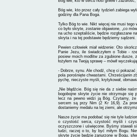
Bóg wie, kto w sercu nosi gniew i zazdrość, 
Bóg wie, kto przez cały tydzień zabiega wył
godziny dla Pana Boga.
Tylko Bóg to wie. Nikt więcej nie musi tego
co było skryte, zostanie objawione, „co mó
na ucho szeptaliście, będzie rozgłaszane na
skryta i na tej podstawie będziemy sądzeni. I
Pewien człowiek miał widzenie: Oto skończy
Panie Jezu, ile świadczyłem o Tobie - rze
posiew moich modlitw za zgubione dusze, za
łożyłem na Twoją sprawę – mówił wyczekuj
- Dobrze, synu. Ale chodź, chcę ci pokazać 
pola porośnięte chwastami. Chrześcijanin zb
pychę, nieczyste myśli, krytykował, obmawiał
„Nie błądźcie. Bóg się nie da z siebie naśm
bogobojne skryte życie nie otrzymuje się p
lecz na pewno widzi ją Bóg. Czytamy, że
sercem są przy Nim (2 Kr 16,9). Za prow
dostaniemy medalu na tej ziemi, ale otrzym
Nasze życie ma podobać się nie tyle ludzio
o czystość serca, czystość myśli i czys
oczyszczone i uświęcone. Byśmy stawali si
ludzi, raczej o to, by być miłym Bogu. N
skryte życie będzie zanurzone w Bogu, sfer