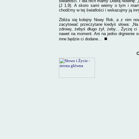
światłości. I dla nich mamy Dobrą Nowinę: 
(J 1,9). A skoro sami wiemy o tym i mamy
chodźmy w tej światłości i wskazujmy ją in
Zbliża się kolejny Nowy Rok, a z nim no
zacytować przeczytane kiedyś słowa: „
Na
zdrowy, żebyś długo żył, żeby... Życzę ci 
nawet na moment. Ani na jedno drgnienie s
■
inne będzie ci dodane...
C