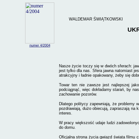
WALDEMAR ŚWIĄTKOWSKI
UK
numer 4/
2004
Nasze życie toczy się w dwóch sferach: jawn
jest tylko dla nas. Sfera jawna natomiast je
atrakcyjny i ładnie opakowany, żeby się dob
Towar ten nie zawsze jest najlepszej jak
podciągnąć, więc dokładamy starań, by nasz
zachowanie pozorów.
Dlatego politycy zapewniają, że problemy w
pozdrawiają, dużo obiecują, zapraszają na k
interes.
W pracy większość udaje ludzi zadowolonych
do domu.
Oficjalna strona życia gwiazd świata filmu