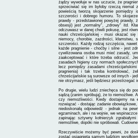
żądzy wywołuje w nas uczucie, że pragnieni
sprzeciwiać się im byłoby rzeczą niemal 
powieścią tworzą skojarzenie pomiędzy i
szczerości i dobrego humoru. To skojarz
prawdy - przedstawionej powyżej prawdy, 
obsesji) jest „normalny", „zdrowy" itd. 
odczuwasz w danej chwili pokusę, jest równi
nauki chrześcijańskiej - musi okazać się
niemocy, chorobie, zazdrości, kłamstwu, 
szczerości. Każdy rodzaj szczęścia, nawet 
każde pragnienie - choćby i silne - jest z
cywilizowana osoba musi mieć zasady, umo
zaakceptować i które trzeba odrzucić. J
zasadach higieny czy normach społecznych.
lecz pomiędzy zasadami chrześcijańskimi a
pragnienia) i tak trzeba kontrolować, ż
chrześcijańskie są surowsze od innych - jed
nie otrzymasz, jeśli będziesz przestrzegać 
Po drugie, wielu ludzi zniechęca się do po
sądzą (zanim spróbują), że to niemożliwe. A
czy niemożliwości. Kiedy dostajemy na 
rozwiązać - dostając zadanie obowiązkowe
niedoskonałą odpowiedź - jednak na pewno
egzaminach, ale i na wojnie, we wspinaczce 
zapinając sztywny kołnierzyk zgrabiałymi
niemożliwe, dopóki nie spróbowali. Cudowne j
Rzeczywiście możemy być pewni, że dosko
zostać osiągnięta samym ludzkim wysiłkie