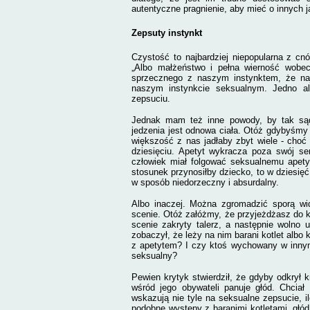
autentyczne pragnienie, aby mieć o innych ja
Zepsuty instynkt
Czystość to najbardziej niepopularna z cnó
„Albo małżeństwo i pełna wierność wobec 
sprzecznego z naszym instynktem, że najw
naszym instynkcie seksualnym. Jedno alb
zepsuciu.
Jednak mam też inne powody, by tak sądz
jedzenia jest odnowa ciała. Otóż gdybyśmy j
większość z nas jadłaby zbyt wiele - choć 
dziesięciu. Apetyt wykracza poza swój se
człowiek miał folgować seksualnemu apety
stosunek przynosiłby dziecko, to w dziesięć 
w sposób niedorzeczny i absurdalny.
Albo inaczej. Można zgromadzić sporą wido
scenie. Otóż załóżmy, że przyjeżdżasz do kr
scenie zakryty talerz, a następnie wolno
zobaczył, że leży na nim barani kotlet albo
z apetytem? I czy ktoś wychowany w innym
seksualny?
Pewien krytyk stwierdził, że gdyby odkrył k
wśród jego obywateli panuje głód. Chciał 
wskazują nie tyle na seksualne zepsucie, i
podobne występy z baranimi kotletami, głód