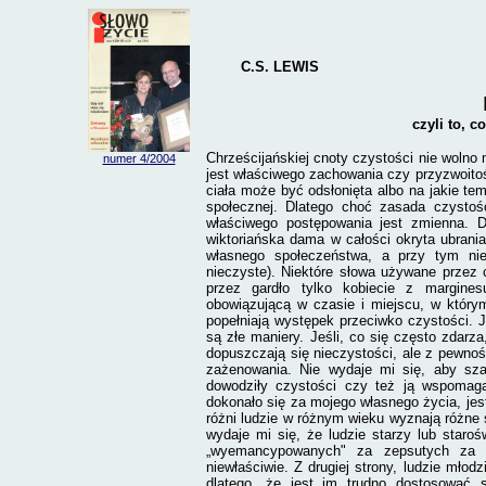
C.S. LEWIS
czyli to, c
Chrześcijańskiej cnoty czystości nie wolno
numer 4/
2004
jest właściwego zachowania czy przyzwoito
ciała może być odsłonięta albo na jakie t
społecznej. Dlatego choć zasada czystoś
właściwego postępowania jest zmienna. D
wiktoriańska dama w całości okryta ubran
własnego społeczeństwa, a przy tym ni
nieczyste). Niektóre słowa używane przez
przez gardło tylko kobiecie z margines
obowiązującą w czasie i miejscu, w który
popełniają występek przeciwko czystości. J
są złe maniery. Jeśli, co się często zdar
dopuszczają się nieczystości, ale z pewnośc
zażenowania. Nie wydaje mi się, aby sza
dowodziły czystości czy też ją wspomagał
dokonało się za mojego własnego życia, jes
różni ludzie w różnym wieku wyznają różne 
wydaje mi się, że ludzie starzy lub staro
„wyemancypowanych" za zepsutych za k
niewłaściwie. Z drugiej strony, ludzie młod
dlatego, że jest im trudno dostosować