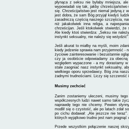
płynąca z seksu nie byłaby mniejsza, ale 
wypowiadali się tak, jakby chrześcijaństwo
się. Chrześcijaństwo jest niemal jedyną z wi
jest dobra, że sam Bóg przyjął kiedyś ludz
zasadniczą częścią naszego szczęścia, nas
niż jakakolwiek inna religia, a najwspan
chrześcijan. Jeśli ktokolwiek stwierdzi, ż
Ale kiedy ktoś stwierdza: „Seksu nie należ
instynkt seksualny, nie należy się wstydzić"
Jeśli akurat to miałby na myśli, moim zdan
kiedy jedzenie sprawia nam przyjemność - n
życiowe zainteresowanie i bezustannie ogląda
czy ja osobiście odpowiadamy za obecną 
względem wypaczone - a my dorastamy w ot
stale zaogniać nasz instynkt seksualny, ab
wielkiego oporu sprzedawcy. Bóg zna naszą 
żadny­mi trudnościami. Liczy się szczerość 
Musimy zechcieć
Zanim zostaniemy uleczeni, musimy tego 
współczesnych ludzi nawet samo takie życz
naprawdę tego nie chcemy. Pewien słynny 
modlił się o czystość, ale po latach zdał 
po cichu dodawał: „Ale jeszcze nie teraz"
których wyjątkowo trudno jest nam pragnąć c
Przede wszystkim połączenie naszej skrzy