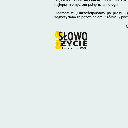
faryzeusz, który regularnie chodzi do koś
najlepiej nie być ani jednym, ani drugim.
Fragment z:
„Chrześcijaństwo po prostu”
(
Wykorzystano za pozwoleniem. Śródtytuły poch
C