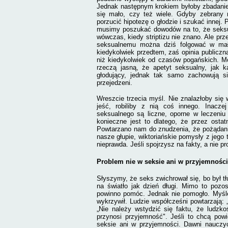
Jednak następnym krokiem byłoby zbadanie 
się mało, czy też wiele. Gdyby zebrany 
porzucić hipotezę o głodzie i szukać innej.
musimy poszukać dowodów na to, że seksua
wówczas, kiedy striptizu nie znano. Ale pr
seksualnemu można dziś folgować w małż
kiedykolwiek przedtem, zaś opinia publiczn
niż kiedykolwiek od czasów pogańskich. Moż
rzeczą jasną, że apetyt seksualny, jak 
głodujący, jednak tak samo zachowują się
przejedzeni.
Wreszcie trzecia myśl. Nie znalazłoby się w
jeść, robiliby z nią coś innego. Inacze
seksualnego są liczne, oporne w leczeniu
konieczne jest to dlatego, że przez osta
Powtarzano nam do znudzenia, że pożądanie
nasze głupie, wiktoriańskie pomysły z jego
nieprawda. Jeśli spojrzysz na fakty, a nie p
Problem nie w seksie ani w przyjemności
Słyszymy, że seks zwichrował się, bo był tł
na światło jak dzień długi. Mimo to pozos
powinno pomóc. Jednak nie pomogło. Myślę,
wykrzywił. Ludzie współcześni powtarzają: 
„Nie należy wstydzić się faktu, że ludzk
przynosi przyjemność". Jeśli to chcą pow
seksie ani w przyjemności. Dawni nauczyc