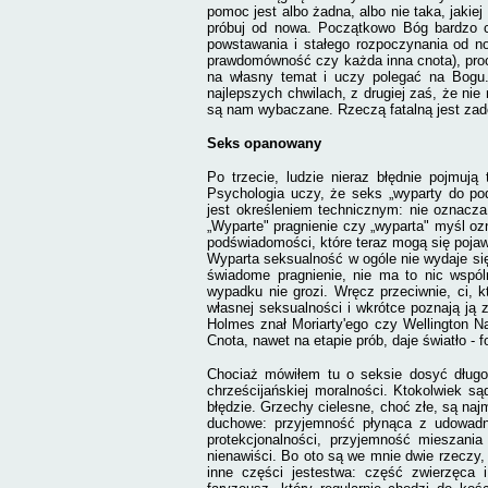
pomoc jest albo żadna, albo nie taka, jakie
próbuj od nowa. Początkowo Bóg bardzo c
powstawania i stałego rozpoczynania od no
prawdomówność czy każda inna cnota), pro
na własny temat i uczy polegać na Bogu.
najlepszych chwilach, z drugiej zaś, że n
są nam wybaczane. Rzeczą fatalną jest zad
Seks opanowany
Po trzecie, ludzie nieraz błędnie pojmują
Psychologia uczy, że seks „wyparty do po
jest określeniem technicznym: nie oznacza
„Wyparte" pragnienie czy „wyparta" myśl oz
podświadomości, które teraz mogą się poja
Wyparta seksualność w ogóle nie wydaje się
świadome pragnienie, nie ma to nic wspó
wypadku nie grozi. Wręcz przeciwnie, ci, k
własnej seksualności i wkrótce poznają ją z
Holmes znał Moriarty'ego czy Wellington Na
Cnota, nawet na etapie prób, daje światło -
Chociaż mówiłem tu o seksie dosyć długo,
chrześcijańskiej moralności. Ktokolwiek są
błędzie. Grzechy cielesne, choć złe, są na
duchowe: przyjemność płynąca z udowadni
protekcjonalności, przyjemność mieszani
nienawiści. Bo oto są we mnie dwie rzeczy,
inne części jestestwa: część zwierzęca i