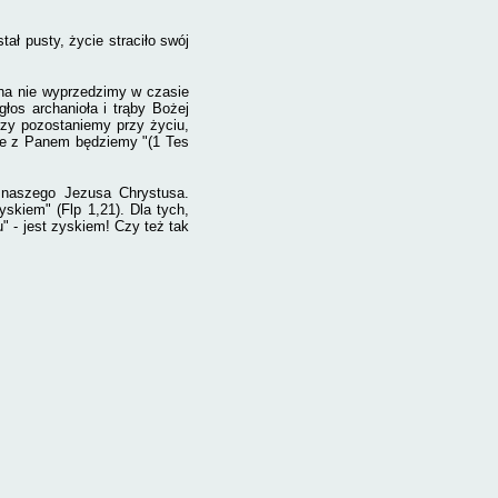
ał pusty, życie straciło swój
ana nie wyprzedzimy w czasie
os archanioła i trąby Bożej
órzy pozostaniemy przy życiu,
ze z Panem będziemy "(1 Tes
 naszego Jezusa Chrystusa.
skiem" (Flp 1,21). Dla tych,
" - jest zyskiem! Czy też tak