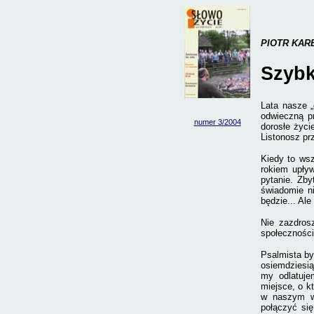
PIOTR KAR
Szybk
Lata nasze „
odwieczną pr
numer 3/
2004
dorosłe życi
Listonosz pr
Kiedy to wsz
rokiem upływ
pytanie. Zby
świadomie n
będzie... Al
Nie zazdros
społeczności
Psalmista byn
osiemdziesiąt
my odlatuje
miejsce, o k
w naszym wł
połączyć się