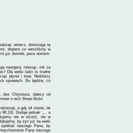
patrząc wstecz, dostrzega tę
ami, dopiero co weszliśmy w
dziś już dorosłe, poza domem.
iga następny miesiąc, rok za
s? Dla wielu ludzi to trudne
iąż płynie i trwa. Niektórzy
ch sprawach. Bo będzie, co
...bez Chrystusa, dalecy od
- mówi o nich Słowo Boże.
ziesiąt, a gdy sił stanie, lat
s 90,10). Dodaje jednak: „... a
atujemy nie w nicość, nie w
atujemy, by żyć już na wieki
y spotkać naszego Pana, by
artwychwstanie Pana naszego