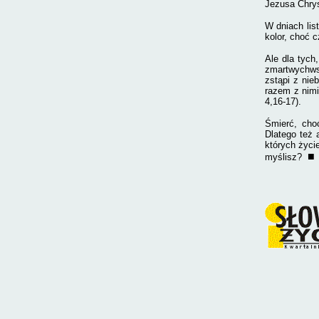
Jezusa Chry
W dniach lis
kolor, choć c
Ale dla tych
zmartwychwst
zstąpi z nie
razem z nimi
4,16-17).
Śmierć, cho
Dlatego też 
których życi
■
myślisz?