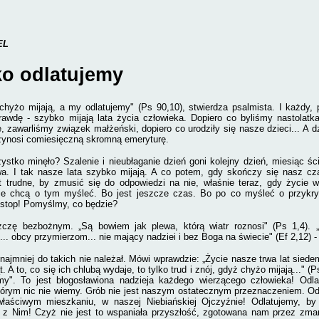
EL
o odlatujemy
chyżo mijają, a my odlatujemy" (Ps 90,10), stwierdza psalmista. I każdy, 
awdę - szybko mijają lata życia człowieka. Dopiero co byliśmy nastolatk
e, zawarliśmy związek małżeński, dopiero co urodziły się nasze dzieci... A 
zynosi comiesięczną skromną emeryturę.
ystko minęło? Szalenie i nieubłaganie dzień goni kolejny dzień, miesiąc śc
a. I tak nasze lata szybko mijają. A co potem, gdy skończy się nasz cza
t trudne, by zmusić się do odpowiedzi na nie, właśnie teraz, gdy życie wc
ie chcą o tym myśleć. Bo jest jeszcze czas. Bo po co myśleć o przykry
e stop! Pomyślmy, co będzie?
zczę bezbożnym. „Są bowiem jak plewa, którą wiatr roznosi" (Ps 1,4). „
... obcy przymierzom... nie mający nadziei i bez Boga na świecie" (Ef 2,12) 
ajmniej do takich nie należał. Mówi wprawdzie: „Życie nasze trwa lat siedemd
. A to, co się ich chlubą wydaje, to tylko trud i znój, gdyż chyżo mijają..." (P
my". To jest błogosławiona nadzieja każdego wierzącego człowieka! Odl
tórym nic nie wiemy. Grób nie jest naszym ostatecznym przeznaczeniem. Odl
aściwym mieszkaniu, w naszej Niebiańskiej Ojczyźnie! Odlatujemy, b
 z Nim!
Czyż nie jest to wspaniała przyszłość, zgotowana nam przez zm