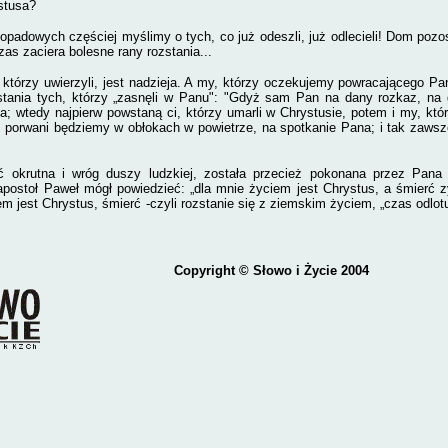
stusa?
topadowych częściej myślimy o tych, co już odeszli, już odlecieli! Dom pozost
zas zaciera bolesne rany rozstania...
, którzy uwierzyli, jest nadzieja. A my, którzy oczekujemy powracającego P
ania tych, którzy „zasnęli w Panu": "Gdyż sam Pan na dany rozkaz, na gł
ba; wtedy najpierw powstaną ci, którzy umarli w Chrystusie, potem i my, kt
 porwani będziemy w obłokach w powietrze, na spotkanie Pana; i tak zaws
ć okrutna i wróg duszy ludzkiej, została przecież pokonana przez Pana
apostoł Paweł mógł powiedzieć: „dla mnie życiem jest Chrystus, a śmierć zy
em jest Chrystus, śmierć -czyli rozstanie się z ziemskim życiem, „czas odlotu
Copyright
© Słowo i Życie 2004