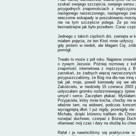
szukać swojego szczęścia, swojego sensu ż
przygodnych znajomościach z mężczyzna
następnego narzeczonego, następnego związ
wieczorne eskapady w poszukiwaniu mocnyc
nie na tym szczęście polega. Że po no
beznadziejne jak było przedtem. Coraz czę
Jednego z takich ciężkich dni, zwinięta w 
miałam pojęcia, że ten Ktoś mnie usłyszy. 
gdy jestem w niedoli, ale błagam Cię, zrób
pomógł.
Trwało to może z pół roku. Najpierw zmienil
o żywym Jezusie. Później rozmowy z ko
znajomość internetowa z mężczyzną z B
zarzekań, że żadnych więcej narzeczonych
przypuszczaliśmy, że Bóg ma dla nas inną ni
tak jak moje, powoli kierowały się we wł
Zakościelu, w niedzielę 15 czerwca 2003 
usłyszałam gromko rozbrzmiewający śpiew 
umysł i serce. Zaczęłam płakać. Myślałam
Przyjaciela, który mnie kocha, choćby nie w
właśnie tam, na widowni, podczas koncer
wyciągniętą dłoń. I już nigdy, przenigdy n
Michała, dzięki któremu trafiłam do Chrz
rozwijać duchowo, czerpać z Bożego Ducha
ofiarować mój czas i dary na służbę ku ch
Rafał i ja nawróciliśmy się praktycznie