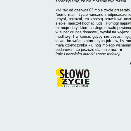
zobaczyliśmy, że nie możemy być razem. I B
<>I tak od czerwca’03 moje życie przestało
Niemu mam życie wieczne i odpuszczenie 
umysł, pokazał, co znaczą prawdziwe ucz
siebie, nauczył kochać ludzi. Pomógł naprawi
mi moje dary, które na Jego chwałę powinna
w super grupce domowej, wysłał na wyjazd
modlitwę. I w końcu, gdyby nie Jezus, nigd
łatwo, bo wróg szatan czyha jak lew, by mn
mała dziewczynka - u nóg mojego wspaniał
obdarował i co jeszcze dla mnie ma...■
Imię i nazwisko autorki znane redakcji.