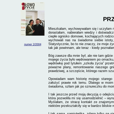
PR
Mieszkałam, wychowywałam się i uczyłam n
dorastałam, nabierałam wiedzy i doświadcze
ciepłe ognisko domowe, kochających rodzic
wychowali nas na świadome siebie istoty
Statystycznie, bo to nie znaczy, że moje ży
numer 2/
2004
tak jak powinnam, ale teraz - kiedy poznała
Bóg zawsze dla mnie był, ale nie tam gdzie 
mojego życia było wędrowaniem po omacku, 
wędrówkę pod tytułem „szkoła życia” przet
poważne plany, remontowanie naszego gnia
prawdziwej, a szczęście, którego razem sz
Opowiadam wam historię mojego starego ż
założyć prawie rok temu. Dlatego w moim ż
świadoma, szłam jak po sznureczku do mom
I tak jeszcze przed moją decyzją o odejści
która pozwoliła mi się usamodzielnić – wyn
Myślałam, że stracę kontakt ze znajomymi
niektóre przekształciły się w bardzo bliskie r
I tak sama, samiuteńka, zdana tylko na si