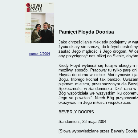
Pamięci Floyda Doorisa
Jako chrześcijanie niekiedy podajemy w w
życiu działy się rzeczy, do których jesteśmy
zaufać Jego mądrości i Jego drogom. W ost
numer 2/
2004
aby przyciągnąć nas bliżej do Siebie, abyśmy
Kiedy Floyd wybierał się tutaj w ubiegłym
możliwy sposób. Pracował tu tylko parę dn
Floyda do domu w niebie. Moi synowie i j
Bogu, którego kochał tak bardzo. Uważam
pięknym miejscu, przeznaczonym dla Bożej 
Społeczności w Sandomierzu. Dziś rano w m
Bóg współdziała we wszystkim ku dobremu z
Jego są powołani”. Niech Bóg przyprowadz
okazywać im Jego miłość i współczucie.
BEVERLY DOORIS
Sandomierz, 23 maja 2004
[Słowa wypowiedziane przez Beverly Dooris p