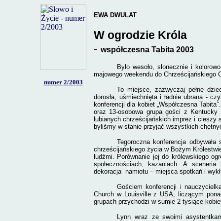
EWA DWULAT
W ogrodzie Króla
-
współczesna Tabita 2003
Było wesoło, słonecznie i kolorow
majowego weekendu do Chrześcijańskiego 
numer
2/2003
To miejsce, zazwyczaj pełne dzie
dorosła, uśmiechnięta i ładnie ubrana - cz
konferencji dla kobiet „Współczesna Tabita”
oraz 13-osobowa grupa gości z Kentucky w
lubianych chrześcijańskich imprez i cieszy 
byliśmy w stanie przyjąć wszystkich chętny
Tegoroczna konferencja odbywała s
chrześcijańskiego życia w Bożym Królestwie
ludźmi. Porównanie jej do królewskiego 
społecznościach, kazaniach. A sceneria 
dekoracja
namiotu – miejsca spotkań i wyk
Gościem konferencji i nauczycielk
Church w Louisville z USA, liczącym pona
grupach przychodzi w sumie 2 tysiące kobie
Lynn wraz ze swoimi asystentkam