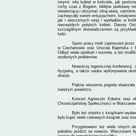
innymi: rola kobiet w kościele, jak postr
cichy czas z Bogiem, biblijne podstawy ro
niewierzącą i utrzymać silną wiarę, samotn
zachwycały swoim entuzjazmem, kreatywności
jak i wieczornych sesji i wykładów, w kró
niezwykłych polskich kobiet: Danuty Ostr
szczególnym doświadczeniom są przykłade
ludzi.
Sporo pracy mieli zaproszeni przez
w Ciechanowie oraz Urszula Bajeńska z P
Odbyli wiele spotkań i rozmów, a też modlil
osobistych problemów.
Nowością tegorocznej konferencji, 
fryzjerką, a także nauka wykonywania okol
okazje.
Piękna wiosenna pogoda stwarzała
świeżym powietrzu.
Koncert Agnieszki Edwins oraz ek
Chrześcijańskiej Społeczności w Warszawie 
Było też stoisko z książkami wyda
było kupić wiele ciekawych książek oraz kwar
Przygotowano też wiele innych atr
południu jeździć na rowerze. Wieczorami by
spacer do romańskiego kościółka.