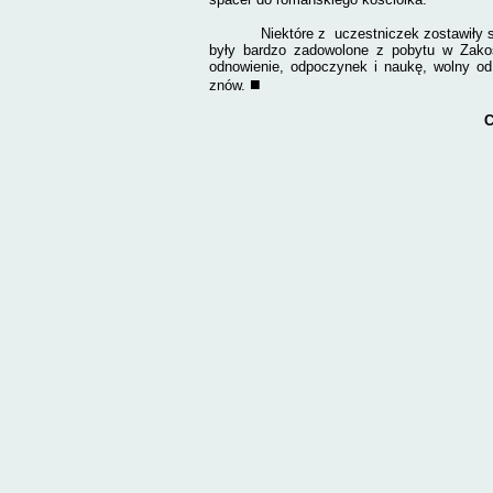
Niektóre z
uczestniczek zostawiły 
były bardzo zadowolone z pobytu w Zakoś
odnowienie, odpoczynek i naukę, wolny o
■
znów.
C