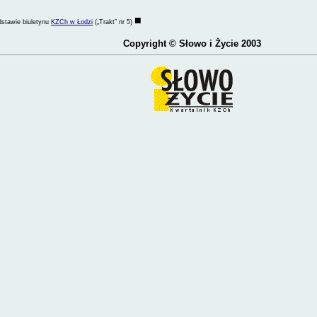
■
dstawie biuletynu
KZCh w Łodzi
(„Trakt” nr 5)
Copyright
© Słowo i Życie 2003