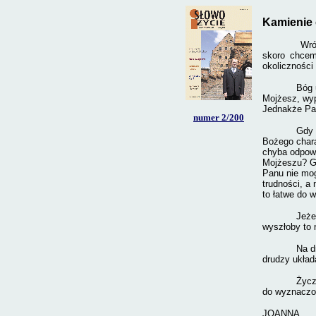
Kamienie
Wróg to kto
skoro chcem
okoliczności
Bóg 
Mojżesz, wyp
Jednakże Pan
numer
2/200
Gdy 
Bożego chara
chyba odpowi
Mojżeszu? Gd
Panu nie mog
trudności, a
to łatwe do 
Jeże
wyszłoby to 
Na d
drudzy układ
Życz
do wyznaczo
JOANNA