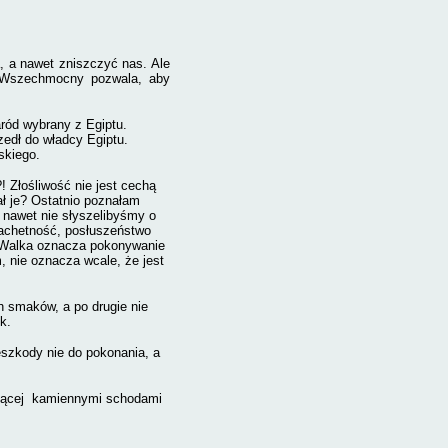
a nawet zniszczyć nas. Ale
 Wszechmocny pozwala, aby
ród wybrany z Egiptu.
zedł do władcy Egiptu.
skiego.
! Złośliwość nie jest cechą
ł je? Ostat­nio poznałam
 nawet nie słyszelibyśmy o
lachetność, posłuszeństwo
u. Walka oznacza pokonywanie
, nie oznacza wcale, że jest
h smaków, a po drugie nie
k.
eszkody nie do pokonania, a
żającej kamiennymi schodami