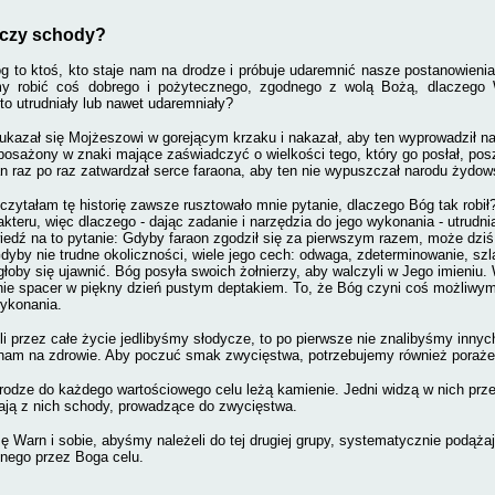
 czy schody?
ś, kto staje nam na drodze i próbuje udaremnić nasze postanowienia, 
y robić coś dobrego i pożytecznego, zgodnego z wolą Bożą, dlaczego
 to utrudniały lub nawet udaremniały?
ukazał się Mojżeszowi w gorejącym krzaku i nakazał, aby ten wyprowadził na
osażony w znaki mające zaświadczyć o wielkości tego, który go posłał, pos
 raz po raz zatwardzał serce faraona, aby ten nie wypuszczał narodu żydow
czytałam tę historię zawsze rusztowało mnie pytanie, dlaczego Bóg tak robił?
kteru, więc dlaczego - dając zadanie i narzędzia do jego wykonania - utrudnia
edź na to pytanie: Gdyby faraon zgodził się za pierwszym razem, może dziś
yby nie trudne okoliczności, wiele jego cech: odwaga, zdeterminowanie, sz
łoby się ujawnić. Bóg posyła swoich żołnierzy, aby walczyli w Jego imieni
 nie spacer w piękny dzień pustym deptakiem. To, że Bóg czyni coś możliwym
wykonania.
li przez całe życie jedlibyśmy słodycze, to po pierwsze nie znalibyśmy innyc
nam na zdrowie. Aby poczuć smak zwycięstwa, potrzebujemy również poraże
rodze do każdego wartościowego celu leżą kamienie. Jedni widzą w nich prz
ają z nich schody, prowadzące do zwycięstwa.
ę Warn i sobie, abyśmy należeli do tej drugiej grupy, systematycznie podą
nego przez Boga celu.