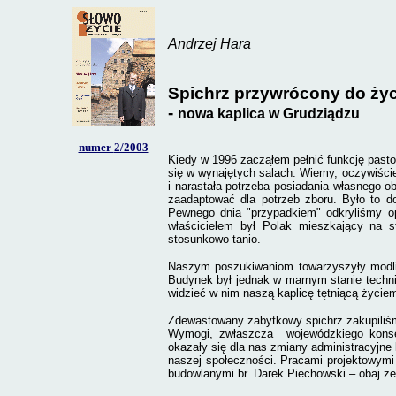
Andrzej Hara
Spichrz przywrócony do życ
-
nowa kaplica w Grudziądzu
numer
2/2003
Kiedy w 1996 zacząłem pełnić funkcję pasto
się w wynajętych salach. Wiemy, oczywiście
i narastała potrzeba posiadania własnego o
zaadaptować dla potrzeb zboru. Było to d
Pewnego dnia "przypadkiem" odkryliśmy o
właścicielem był Polak mieszkający na s
stosunkowo tanio.
Naszym poszukiwaniom towarzyszyły modli
Budynek był jednak w marnym stanie techni
widzieć w nim naszą kaplicę tętniącą życie
Zdewastowany zabytkowy spichrz zakupiliśmy
Wymogi, zwłaszcza
wojewódzkiego kons
okazały się dla nas zmiany administracyjne 
naszej społeczności. Pracami projektowymi
budowlanymi br. Darek Piechowski – obaj 