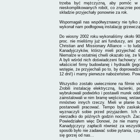
trzeba być mężczyzną, aby pomóc w re
nieskomplikowanych robót, co znacznie po
składzie przyjechały ponownie za rok.
Wspomagali nas współwyznawcy nie tylko 
wykonał nam podłogową instalację grzewczą
Do wiosny 2002 roku wykonaliśmy około 90 
proc. nie mieliśmy już ani funduszy, ani
po
Christian and Missionary Alliance – to lu
Kanadyjczyków, którzy mieli przyjechać
Niemalże w ostatniej chwili okazało się, że
A byli wśród nich doświadczeni fachowcy: m
właściciel firmy budowlanej i hydraulik (je
wstępie, że przyjechali po to, by doprowadzi
12 dni!) i mamy pierwsze nabożeństwo. Powi
Wszystko zostało uwiecznione na filmie vi
Zrobili instalację elektryczną, łazienki,
wybrukowali podwórko i postawili murek oddzi
zainstalowali w nim bramę wejściową; wstaw
mnóstwo innych rzeczy. Mieli w planie t
postanowili pracować. Tempo było zaskak
wyznaczyli sobie przed przyjazdem. Ich 
nierzadko do późnych godzin nocnych. Zac
Powiedziałem więc Donowi, że nie mamy kr
Kanadyjczycy zapłacili również za wszystk
sposób było nie zadawać sobie pytania, czy
się gorzej od nas...