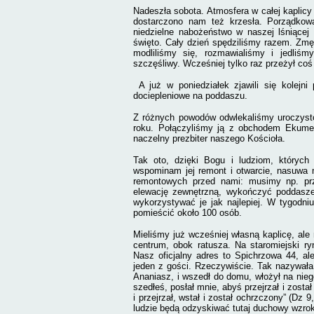
Nadeszła sobota. Atmosfera w całej kaplicy
dostarczono nam też krzesła. Porządkowa
niedzielne nabożeństwo w naszej lśniącej
święto. Cały dzień spędziliśmy razem. Zmę
modliliśmy się, rozmawialiśmy i jedliśm
szczęśliwy. Wcześniej tylko raz przeżył coś
A już w poniedziałek zjawili się kolej
dociepleniowe na poddaszu.
Z różnych powodów odwlekaliśmy uroczystoś
roku. Połączyliśmy ją z obchodem Ekumeni
naczelny prezbiter naszego Kościoła.
Tak oto, dzięki Bogu i ludziom, których
wspominam jej remont i otwarcie, nasuwa 
remontowych przed nami: musimy np. prze
elewację zewnętrzną, wykończyć poddasz
wykorzystywać je jak najlepiej. W tygodn
pomieścić około 100 osób.
Mieliśmy już wcześniej własną kaplicę, al
centrum, obok ratusza. Na staromiejski r
Nasz oficjalny adres to Spichrzowa 44, ale
jeden z gości. Rzeczywiście. Tak nazywała 
Ananiasz, i wszedł do domu, włożył na niego
szedłeś, posłał mnie, abyś przejrzał i zost
i przejrzał, wstał i został ochrzczony” (Dz
ludzie będą odzyskiwać tutaj duchowy wzrok