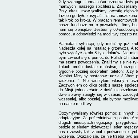
Gdy wymogi i formalności urzędowe były j
martwych" naszego spichlerza. Zaczęliśmy 
Przy okazji rozwiązaliśmy kwestię głębok
Trzeba go było zasypać – stara zniszczona d
tak krok po kroku. W pracach remontowych u
nasze fundusze na to pozwalały - firmy b
nam się pieniądze. Jesteśmy 60-osobową sp
pomoc, a odpowiedzi na modlitwy często na
Pamiętam sytuację, gdy mieliśmy już zrob
Nadeszła kolej na instalację grzewczą. A t
było wyłożyć około 8 tys. dolarów. Nie mie
bym zwrócił się o pomoc do Polish Christian
ma szans powodzenia. Znaliśmy się nie tyle
Takich próśb dostaje mnóstwo, dlaczego 
tygodnie później odebrałem telefon: „Czy
Komitet Misyjny postanowił udzielić Wam
widzenia...”. Nie wierzyłem własnym usz
Zadzwoniłem do kilku osób z naszej społeczn
do Misji jednocześnie z dość nieoczekiwan
dwie sprawy zbiegły się w czasie, zadecy
wcześniej, albo później, nie byłoby możliw
na nasze modlitwy.
Otrzymywaliśmy również pomoc z innych ź
adaptacyjne. Za pośrednictwem pastora An
długich miesiącach negocjacji i przygotowa
będzie to siedem dziewcząt i jeden mężczy
nas i zawstydził. Zapał i poświęcenie tyc
widzenia. Okazało się, że nie trzeba być a