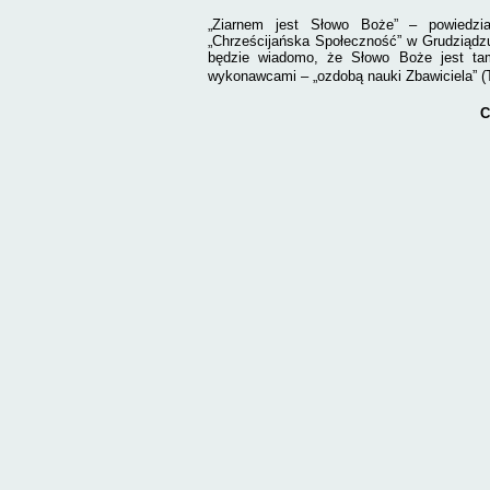
„Ziarnem jest Słowo Boże” – powiedzi
„Chrześcijańska Społeczność” w Grudziądzu
będzie wiadomo, że Słowo Boże jest ta
wykonawcami – „ozdobą nauki Zbawiciela” (
C