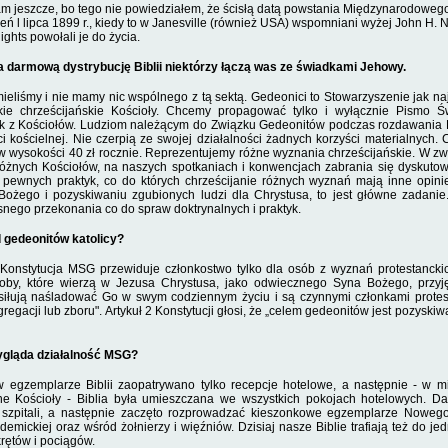
m jeszcze, bo tego nie powiedziałem, że ścisłą da­tą powstania Międzynarodowe
ień l lipca 1899 r., kiedy to w Janesville (również USA) wspomnia­ni wyżej John H.
nights powołali je do życia.
a darmową dystrybucję Biblii niektórzy łączą was ze świadkami Jehowy.
mieliśmy i nie mamy nic wspólnego z tą sektą. Gedeonici to Stowarzysze­nie jak 
kie chrześcijańskie Kościoły. Chcemy propagować tylko i wyłącznie Pismo Świ
k z Kościołów. Ludziom należącym do Związ­ku Gedeonitów podczas rozdawania Bi
i kościelnej. Nie czerpią ze swojej działalności żadnych korzyści materialnych.
 w wysokości 40 zł rocznie. Reprezentujemy różne wyznania chrześcijańskie. W zw
różnych Kościołów, na naszych spotkaniach i konwencjach zabra­nia się dyskuto
 pewnych praktyk, co do których chrześcijanie róż­nych wyznań mają inne opini
ożego i pozyskiwaniu zgubionych lu­dzi dla Chrystusa, to jest główne zadanie
nego przekonania co do spraw doktrynalnych i praktyk.
 gedeonitów katolicy?
. Konstytucja MSG przewi­duje członkostwo tylko dla osób z wyznań protestanck
by, które wie­rzą w Jezusa Chrystusa, jako odwiecznego Syna Boże­go, przyj
usi­łują naśladować Go w swym codziennym życiu i są czynnymi członkami protes
regacji lub zboru". Artykuł 2 Konsty­tucji głosi, że „celem gedeonitów jest pozyskiw
wygląda działalność MSG?
egzemplarze Biblii zaopa­trywano tylko recepcje hotelowe, a następnie - w mi
­ne Kościoły - Biblia była umieszczana we wszystkich po­kojach hotelowych. Da
ą szpitali, a następnie zaczęto rozprowa­dzać kieszonkowe egzemplarze Nowe
ademickiej oraz wśród żołnierzy i więźniów. Dzisiaj nasze Biblie trafiają też do j
rętów i pociągów.