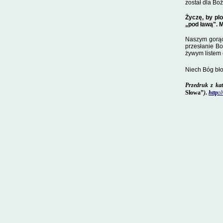
został dla Boż
Życzę, by pl
„pod ławą". 
Naszym gorący
przesłanie Bo
żywym listem
Niech Bóg bło
Przedruk z kato
Słowa”
)
.
http:/