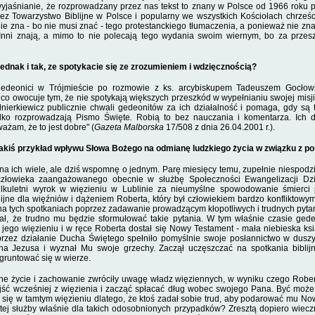
jaśnianie, że rozprowadzany przez nas tekst to znany w Polsce od 1966 roku pr
z Towarzystwo Biblijne w Polsce i popularny we wszystkich Kościołach chrze­ści
nie zna - bo nie musi znać - tego protestanckiego tłumaczenia, a ponieważ nie zna,
e. Inni znają, a mimo to nie polecają tego wydania swoim wiernym, bo za przes
ednak i tak, ze spotykacie się ze zrozumieniem i wdzięcznością?
gedeonici w Trójmieście po rozmowie z ks. arcybiskupem Tadeuszem Gocłows
 co owocuje tym, że nie spotykają większych przeszkód w wypełnianiu swojej misj
łnierkiewicz publicznie chwali gedeonitów za ich działalność i pomaga, gdy są t
ylko rozprowadza­ją Pismo Święte
.
Robią to bez nauczania i komentarza. Ich d
wa­żam, że to jest dobre" (
Gazeta Malborska
17/508 z dnia 26.04.2001 r.).
akiś przykład wpływu Słowa Bożego na odmianę ludzkiego życia w związku z p
a ich wiele, ale dziś wspomnę o jednym. Parę miesięcy temu, zupełnie niespodzi
złowieka zaan­gażowanego obecnie w służbę Społeczności Ewangeli­zacji Dzi
il­kuletni wyrok w więzieniu w Lublinie za nieumyślne spowodowanie śmierci 
lijne dla więźniów i dążeniem Rober­ta, który był człowiekiem bardzo konfliktowy
a tych spotka­niach poprzez zadawanie prowadzącym kłopotliwych i trudnych py­tań
ział, że trudno mu będzie sformułować takie py­tania. W tym właśnie czasie gede
 jego więzieniu i w ręce Roberta dostał się Nowy Testament
-
mała niebieska ksią
rzez działanie Ducha Świętego spełniło pomyślnie swoje posłannictwo w du­szy 
na Jezu­sa i wyznał Mu swoje grzechy. Zaczął uczęszczać na spo­tkania biblij
ugruntować się w wierze.
ne życie i zachowanie zwróciły uwagę władz więziennych, w wyniku czego Rober
jść wcześniej z więzie­nia i zacząć spłacać dług wobec swojego Pana. Być mo­ż
ł się w tamtym więzieniu dlatego, że ktoś zadał sobie trud, aby podarować mu N
ej służby właśnie dla takich odosobnionych przypad­ków? Zresztą dopiero wieczn