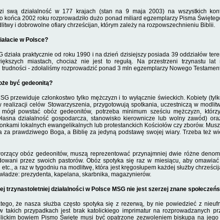
 swą działalność w 177 krajach (stan na 9 maja 2003) na wszystkich kont
do końca 2002 roku roz­prowadziło dużo ponad miliard egzemplarzy Pisma Święte
dlitwy i dobrowolne ofiary chrześcijan, którym zależy na rozpowszechnieniu Biblii.
iałacie w Polsce?
działa praktycznie od roku 1990 i na dzień dzisiejszy posiada 39 oddziałów te
iększych miastach, chociaż nie jest to regu­łą. Na przestrzeni trzynastu lat 
i trudności - zdołaliśmy rozprowa­dzić ponad 3 mln egzemplarzy Nowego Testamen
że być gedeonitą?
SG przewiduje członkostwo tylko mężczyzn i to wyłącznie świeckich. Kobiety (tyl
realizacji celów Stowarzysze­nia, przygotowują spotkania, uczestniczą w modlit
 mógł powstać obóz gedeonitów, potrzeba minimum sześciu męż­czyzn, któr
asna działalność gospodarcza, stanowisko kierowni­cze lub wolny zawód) ora
onkami lokalnych ewangelikalnych lub protestanckich Kościołów czy zborów. Muszą
 za prawdziwego Bo­ga, a Biblię za jedyną podstawę swojej wiary. Trzeba też w
worzący obóz gedeonitów, muszą repre­zentować przynajmniej dwie różne denomin
owani przez swoich pa­storów. Obóz spotyka się raz w miesiącu, aby omawiać sw
etc., a raz w tygodniu na modlitwę, która jest kręgosłupem każ­dej służby chrześci
władze: prezydenta, kapelana, skarbnika, ma­gazynierów.
 trzynastoletniej działalności w Polsce MSG nie jest szerzej znane społe­czeń
tego, że nasza służba często spotyka się z rezerwą, by nie powiedzieć z nieuf
 takich przypad­kach jest brak katolickiego imprimatur na rozprowa­dzanych 
tolickim bowiem Pismo Święte musi być opatrzone ze­zwoleniem biskupa na jego 