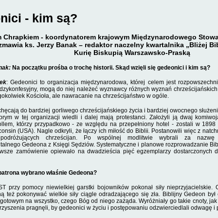
ici - kim są?
m Chrapkiem - koordynatorem krajowym Międzynarodowego Stowa
zmawia ks. Jerzy Banak – redaktor naczelny kwartalnika „Bliżej B
Kurię Biskupią Warszawsko-Praską
nak:
Na początku prośba o trochę hi­storii. Skąd wzięli się gedeonici i kim są?
pek
: Gedeonici to organizacja międzynarodowa, której celem jest rozpowszechn
dzykonfesyjny, mogą do niej należeć wyznawcy różnych wyznań chrześci­jańskich.
egokolwiek Kościoła, ale nawracanie na chrześcijaństwo w ogóle.
hęcają do bardziej gorliwego chrześci­jańskiego życia i bardziej owocnego służen
rym w tej organizacji wie­dli i dalej mają protestanci. Założyli ją dwaj komiwo
llem, którzy przypadkowo - ze względu na przepełniony hotel - zosta­li w 189
nsin (USA). Nagle odkryli, że łączy ich miłość do Bi­blii
.
Postanowili więc z natch
 podróżujących chrześcijan. Po wspólnej modlitwie wybrali za nazwę
talnego Gedeona z Księgi Sędziów. Systema­tyczne i planowe rozprowadzanie Bibli
erwsze zamówienie opiewało na dwadzieścia pięć egzemplarzy dostarczonych d
patrona wybrano właśnie Gedeona?
ST przy pomocy niewielkiej garstki bojowników pokonał siły nieprzyjacielskie.
 też pokonywać wielkie siły ciągle odradzającego się zła. Biblijny Gedeon był
otowym na wszystko, czego Bóg od niego zażąda. Wyróżniały go takie cnoty, jak w
zyszenia pragnęli, by gede­onici w życiu i postępowaniu odzwierciedlali odwagę i 