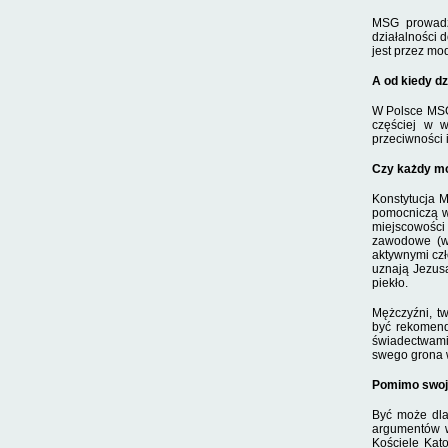
MSG prowadzi
działalności 
jest przez mo­
A od kiedy dz
W Polsce MSG 
częściej w w
przeciwności 
Czy każdy mo
Konstytucja M
pomocniczą w 
miejscowości
zawodowe (wł
aktywnymi czł
uznają Jezusa
piekło.
Mężczyźni, t
być rekomend
świadectwami 
swe­go grona 
Pomimo swojej
Być może dla
argumentów w
Kościele Ka­