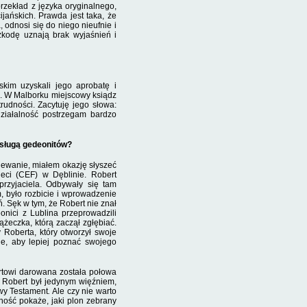
zekład z ję­zyka oryginalnego,
jańskich. Prawda jest taka, że
 odnosi się do niego nieufnie i
zkodę uznają brak wyjaśnień i
kim uzyskali jego aprobatę i
i. W Malborku miejscowy ksiądz
rudno­ści. Zacytuję jego słowa:
ziałalność postrzegam bardzo
osługą gedeonitów?
ewa­nie, miałem okazję słyszeć
eci (CEF) w Dęblinie. Robert
przyjaciela. Odbywały się tam
m, było rozbicie i wprowadzenie
. Sęk w tym, że Robert nie znał
onici z Lublina prze­prowadzili
żeczka, któ­rą zaczął zgłębiać.
Roberta, który otworzył swoje
ne, aby lepiej poznać swojego
towi darowa­na została połowa
e Robert był jedynym więźniem,
owy Testament
.
Ale czy nie warto
ość pokaże, jaki plon ze­brany