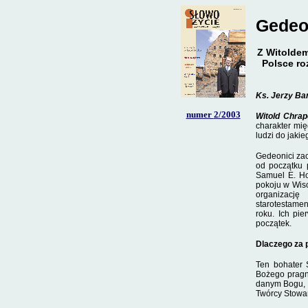
Gedeon
Z Witolde
Polsce ro
Ks. Jerzy Ba
numer
2/2003
Witold Chra
charakter mię
ludzi do jaki
Gedeonici zac
od początku p
Samuel E. Ho
pokoju w Wisco
organizację
starotestamen
roku. Ich pi
początek.
Dlaczego za 
Ten bohater 
Bożego pragną
danym Bogu, g
Twórcy Stowar