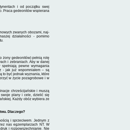
ynentach i od początku swej
go. Praca gedeonitów wspierana
renowych zwanych obozami, naj­
naszej działalności - po­mimo
tu
.
ko żony gedeonitów) pełnią rolę
wach i zebraniach. Aby w danej
zy spełniają pewne wymagania
z - jak już wspomniałem – są
 to być jed­nak wyznania, które
ierzyć w życie pozagrobowe i w
acje chrze­ścijańskie i muszą
oje plany i cele, dzielić się
jańskiej. Każdy obóz wybiera ze
stwu. Dlaczego?
nością i sprzeciwem. Jednym z
przez nas egzemplarzach NT. W
druk i rozpowszechnianie. Nie