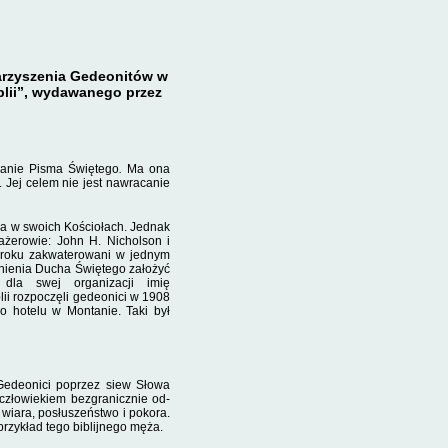
rzyszenia Gedeonitów w
iblii”, wydawanego przez
ianie Pisma Świętego
.
Ma ona
 Jej celem nie jest nawracanie
ia w swoich Ko­ściołach. Jednak
jaże­rowie: John H. Nicholson i
8 roku zakwaterowani w jednym
nienia Ducha Świętego za­łożyć
 dla swej organizacji imię
i rozpoczęli gede­onici w 1908
o hotelu w Montanie. Taki był
 Gedeonici poprzez siew Słowa
 człowiekiem bezgranicznie od­
iara, posłuszeń­stwo i pokora.
przykład tego biblijnego męża.