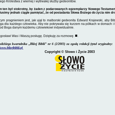
ego Królestwa z wiernej i wytrwa­łej służby gedeonitów.
on ten był stokrotny, by żaden z podarowanych egzemplarzy Nowego Testamentu 
Musimy jed­nak ciągle pamiętać, że od posiadania Słowa Bożego do życia nim dr
m pragnieniem jest, jak ujął to malborski gedeonita Edward Krajewski, aby Bib
ga dla każdego czło­wieka. Aby nie pokrywała się kurzem na półkach w do­mach i
 od Boga danym każdemu człowiekowi indywidualnie.
■
gosławi Was i Waszą posługę. Dzięku­ję za rozmowę.
.
lickiego kwartalnika „Bliżej Biblii” nr 6 (2/2003) za zgodą redakcji (tytuł oryginalny:
/www.blizejbiblii.pl
Copyright
© Słowo i Życie 2003