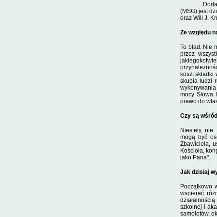
Doda
(MSG) jest dz
oraz Will J. K
Ze
względu n
To błąd. Nie 
przez wszyst
jakiegokolwie
przynależnośc
koszt składki
skupia ludzi 
wykony­wania
mocy Słowa B
prawo do włas
Czy są wśród
Niestety, nie
mogą być oso
Zbawiciela, 
Kościoła, kong
jako Pana".
Jak dzisiaj 
Początkowo w 
wspierać róż
działalności
szkolnej i ak
samolotów, ok