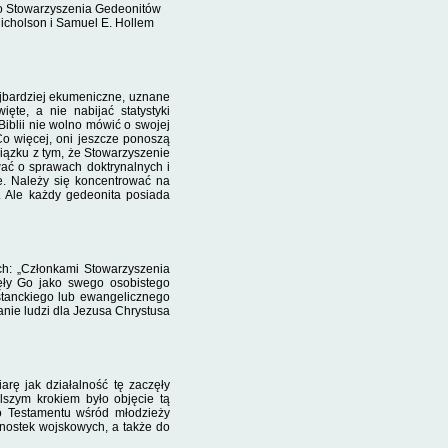
go Stowarzyszenia Gedeonitów
 Nicholson i Samuel E. Hollem
najbardziej ekumeniczne, uznane
ęte, a nie nabijać statystyki
blii nie wolno mó­wić o swojej
 Co więcej, oni jeszcze ponoszą
iązku z tym, że Stowarzyszenie
wać o sprawach doktrynalnych i
e. Należy się koncentrować na
. Ale każdy gedeonita posiada
ich: „Członkami Stowarzyszenia
ęły Go jako swego osobistego
tanckiego lub ewangeliczne­go
anie lu­dzi dla Jezusa Chrystusa
arę jak działalność tę zaczęły
lszym krokiem było objęcie tą
go Testamentu wśród młodzieży
ednostek wojsko­wych, a także do