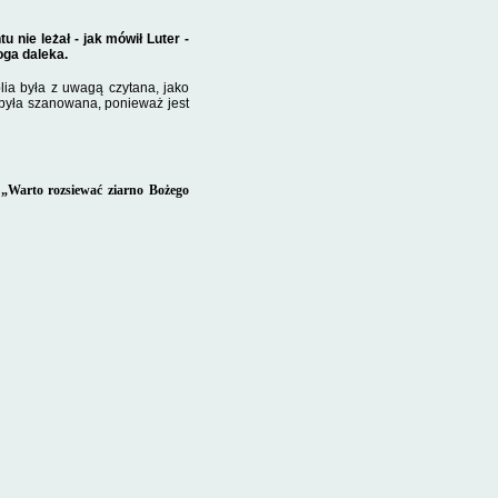
nie leżał - jak mówił Luter -
oga daleka.
lia była z uwagą czytana, jako
 była szanowana, ponieważ jest
„W
arto rozsiewać ziarno Bożego