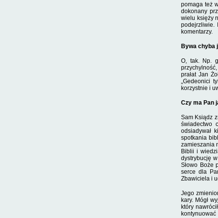
pomaga też wy
dokonany prze
wielu księży 
po­dejrzliwi
komentarzy.
Bywa chyba j
O, tak. Np. 
przychylność,
prałat Jan Żo
„Gedeonici t
korzystnie i u
Czy ma Pan j
Sam Ksiądz zn
świadectwo c
odsiadywał k
spotkania bib
zamieszania n
Biblii i wied
dystrybucję w
Słowo Boże p
serce dla Pa
Zbawiciela i 
Jego zmienio
kary. Mógł wy
który nawróci
kontynuować t