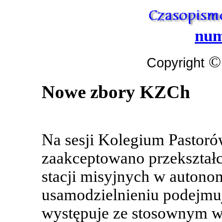
num
©
Copyright
Nowe zbory KZCh
Na sesji Kolegium Pastorów
zaakceptowano przekształ
stacji misyjnych w autono
usamodzielnieniu podejmuj
występuje ze stosownym w