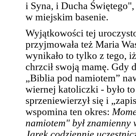
i Syna, i Ducha Świętego"
w miejskim basenie.
Wyjątkowości tej uroczysto
przyjmowała też Maria Wasi
wynikało to tylko z tego, i
chrzcił swoją mamę. Gdy dz
„Biblia pod namiotem” nawró
wiernej katoliczki - było to
sprzeniewierzył się i „zapis
wspomina ten okres:
Momen
namiotem" był znamienny 
Jarek codziennie uczestnic