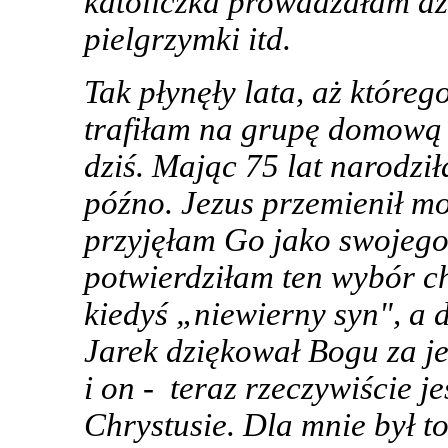
katoliczka prowadzałam dzi
pielgrzymki itd.
Tak płynęły lata, aż które
trafiłam na grupę domową i
dziś. Mając 75 lat narodził
późno. Jezus przemienił mo
przyjęłam Go jako swojego
potwierdziłam ten wybór ch
kiedyś „niewierny syn", a 
Jarek dziękował Bogu za je
i on - teraz rzeczywiście j
Chrystusie. Dla mnie był to