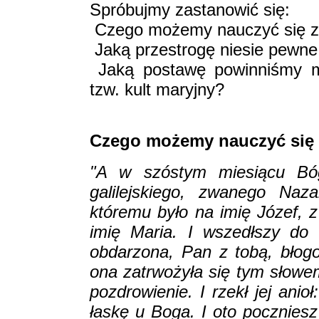
Spróbujmy zastanowić się:
­ Czego możemy nauczyć się z
­ Jaką przestrogę niesie pewne
­ Jaką postawę powinniśmy
tzw. kult maryjny?
Czego możemy nauczyć się 
"A w szóstym miesiącu Bóg
galilejskiego, zwanego Naz
któremu było na imię Józef,
imię Maria. I wszedłszy do 
obdarzona, Pan z tobą, błogo
ona zatrwożyła się tym słowe
pozdrowienie. I rzekł jej anio
łaskę u Boga. I oto poczniesz