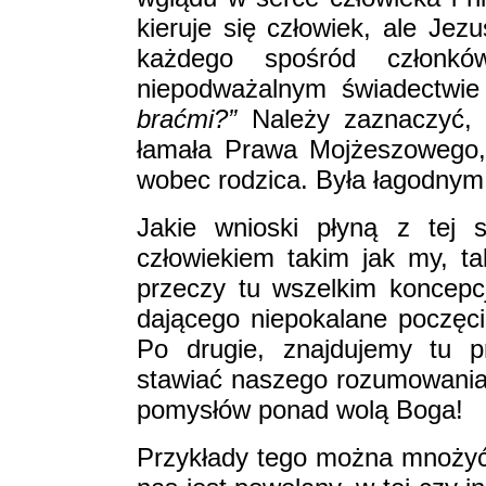
kieruje się człowiek, ale Jez
każdego spośród członk
niepodważalnym świadectwie
braćmi?”
Należy zaznaczyć, 
łamała Prawa Mojżeszowego,
wobec rodzica. Była łagodny
Jakie wnioski płyną z tej 
człowiekiem takim jak my, t
przeczy tu wszelkim koncepc
dającego niepokalane poczęci
Po drugie, znajdujemy tu p
stawiać naszego rozumowania
pomysłów ponad wolą Boga!
Przykłady tego można mnożyć.