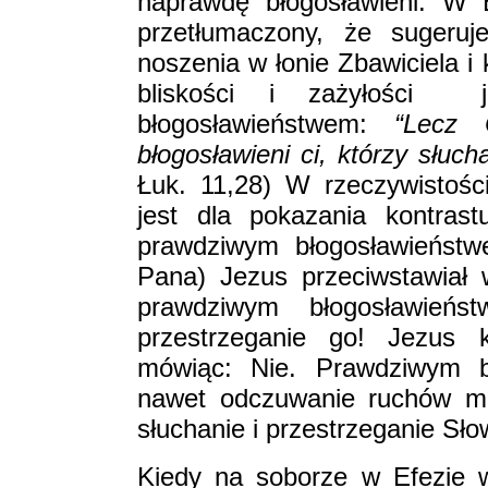
naprawdę błogosławieni. W Bi
przetłumaczony, że sugeruje
noszenia w łonie Zbawiciela i 
bliskości i zażyłości ­ 
błogosławieństwem:
“Lecz 
błogosławieni ci, którzy słuc
Łuk. 11,28) W rzeczywistośc
jest dla pokazania kontras
prawdziwym błogosławieństw
Pana) Jezus przeciwstawiał 
prawdziwym błogosławień
przestrzeganie go! Jezus k
mówiąc: Nie. Prawdziwym b
nawet odczuwanie ruchów ma
słuchanie i przestrzeganie S
Kiedy na soborze w Efezie 