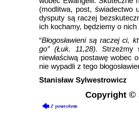
wobec Ewangelii. Skuteczne 
(modlitwa, post, świadectwo 
dysputy są raczej bezskuteczne
ich kochamy, będziemy o nich
“
Błogosławieni są raczej ci, 
go” (Łuk. 11,28).
Strzeżmy 
niewłaściwą postawę wobec o
nie wypadli z tego błogosławi
Stanisław Sylwestrowicz
©
Copyright