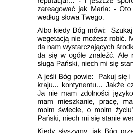
reputacja!... - i jeszcze s
zareagować jak Maria: - Oto 
według słowa Twego.
Albo kiedy Bóg mówi: ­ Szukaj 
wegetacją nie możesz robić. 
da nam wystarczających środkó
da się w ogóle znaleźć. Ale 
sługa Pański, niech mi się st
A jeśli Bóg powie: ­ Pakuj się 
kraju... kontynentu... Jakże 
Ja nie mam zdolności języko
mam mieszkanie, pracę, ma
moim świecie, o moim życiu?
Pański, niech mi się stanie w
Kiedy słyszymy, jak Bóg prz