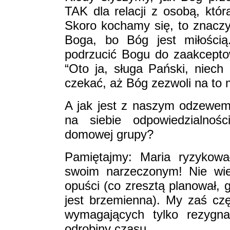
TAK dla relacji z osobą, któ
Skoro kochamy się, to znaczy,
Boga, bo Bóg jest miłością
podrzucić Bogu do zaakcepto
“Oto ja, sługa Pański, niech
czekać, aż Bóg zezwoli na to 
A jak jest z naszym odzewem 
na siebie odpowiedzialnoś
domowej grupy?
Pamiętajmy: Maria ryzykowa
swoim narzeczonym! Nie wied
opuści (co zresztą planował, g
jest brzemienna). My zaś c
wymagających tylko rezygna
odrobiny czasu...