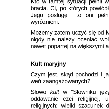
Kto w tamtej sytuacji pełnił 
bracia. Ci, po których powiódł
Jego posługę ­ to oni pełn
wyróżnieni.
Możemy zatem uczyć się od Mar
nigdy nie należy oceniać wol
nawet popartej największymi a
Kult maryjny
Czym jest, skąd pochodzi i j
weń zaangażowanych?
Słowo
kult
w “Słowniku język
oddawanie czci religijnej, 
religijnych; wielki szacunek 