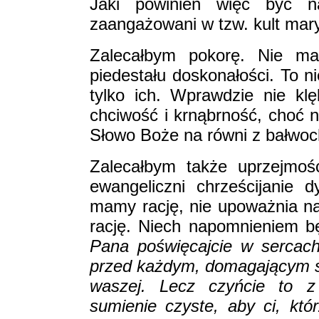
Jaki powinien więc być n
zaangażowani w tzw. kult mar
Zalecałbym pokorę. Nie m
piedestału doskonałości. To n
tylko ich. Wprawdzie nie kl
chciwość i krnąbrność, choć n
Słowo Boże na równi z bałwoch
Zalecałbym także uprzejmoś
ewangeliczni chrześcijanie 
mamy rację, nie upoważnia n
rację. Niech napomnieniem b
Pana poświęcajcie w sercac
przed każdym, domagającym si
waszej. Lecz czyńcie to z 
sumienie czyste, aby ci, któr