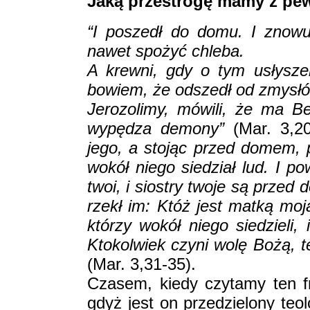
Jaką przestrogę mamy z pew
“I poszedł do domu. I znowu 
nawet spożyć chleba.
A krewni, gdy o tym usłyszel
bowiem, że odszedł od zmysłów
Jerozolimy, mówili, że ma 
wypędza demony”
(Mar. 3,2
jego, a stojąc przed domem, p
wokół niego siedział lud. I po
twoi, i siostry twoje są przed
rzekł im: Któż jest matką moj
którzy wokół niego siedzieli,
Ktokolwiek czyni wolę Bożą, te
(Mar. 3,31-35).
Czasem, kiedy czytamy ten fr
gdyż jest on przedzielony te