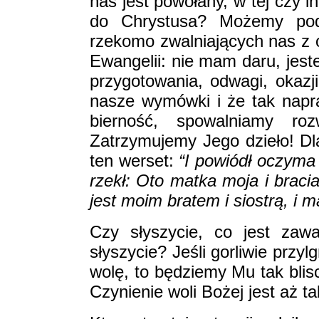
nas jest powołany, w tej czy i
do Chrystusa? Możemy poda
rzekomo zwalniających nas z o
Ewangelii: nie mam daru, jest
przygotowania, odwagi, okazji
nasze wymówki i że tak nap
bierność, spowalniamy ro
Zatrzymujemy Jego dzieło! Dla
ten werset:
“I powiódł oczyma 
rzekł: Oto matka moja i braci
jest moim bratem i siostrą, i m
Czy słyszycie, co jest zaw
słyszycie? Jeśli gorliwie przy
wolę, to będziemy Mu tak blisc
Czynienie woli Bożej jest aż t