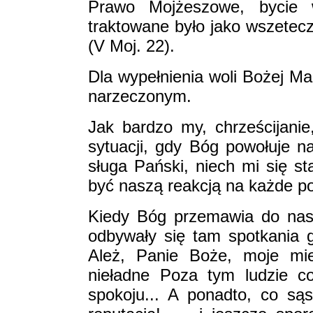
Prawo Mojżeszowe, bycie 
traktowane było jako wszetec
(V Moj. 22).
Dla wypełnienia woli Bożej Mar
narzeczonym.
Jak bardzo my, chrześcijanie
sytuacji, gdy Bóg powołuje na
sługa Pański, niech mi się s
być naszą reakcją na każde p
Kiedy Bóg przemawia do nas:
odbywały się tam spotkania
Ależ, Panie Boże, moje mie
nieładne Poza tym ludzie c
spokoju... A ponadto, co są