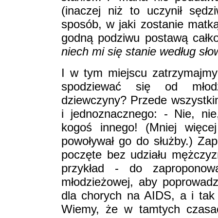
(inaczej niż to uczynił sędz
sposób, w jaki zostanie mat
godną podziwu postawą całkow
niech mi się stanie według sł
I w tym miejscu zatrzymajmy
spodziewać się od młodziut
dziewczyny? Przede wszystkim
i jednoznacznego: - Nie, nie
kogoś innego! (Mniej więce
powoływał go do służby.) Zap
poczęte bez udziału mężczy
przykład - do zaproponow
młodzieżowej, aby poprowadzi
dla chorych na AIDS, a i tak
Wiemy, że w tamtych czasac