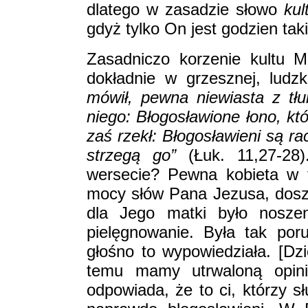
dlatego w zasadzie słowo
kul
gdyż tylko On jest godzien taki
Zasadniczo korzenie kultu 
dokładnie w grzesznej, ludzk
mówił, pewna niewiasta z tłu
niego: Błogosławione łono, któr
zaś rzekł: Błogosławieni są ra
strzegą go”
(Łuk. 11,27-28)
wersecie? Pewna kobieta w t
mocy słów Pana Jezusa, dosz
dla Jego matki było nosze
pielęgnowanie. Była tak po
głośno to wypowiedziała. [Dzi
temu mamy utrwaloną opin
odpowiada, że to ci, którzy s