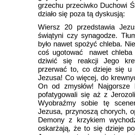
grzechu przeciwko Duchowi Ś
działo się poza tą dyskusją:
Wiersz 20 przedstawia Jez
świątyni czy synagodze. Tłum
było nawet spożyć chleba. Ni
coś ugotować ­ nawet chleb
dziwić się reakcji Jego k
przerwać to, co dzieje się 
Jezusa! Co więcej, do krewnyc
On od zmysłów! Najgorsze b
pofatygowali się aż z Jerozoli
Wyobraźmy sobie tę scener
Jezusa, przynoszą chorych, o
Demony z krzykiem wychodzą
oskarżają, że to się dzieje 