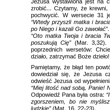
Jezusa wystawiona jest na c
zrobić... Czytamy, że krewni,
pochwycić. W wersecie 31 je
“Wtedy przyszli matka i braci
po Niego i kazali Go zawołać”
“Oto matka Twoja i bracia Tw
poszukują Cię”
(Mar. 3,32).
poprzednich wersetów: Chci
działo, zatrzymać Boże dzieło!
Pamiętamy, że błąd ten powtó
dowiedział się, że Jezusa 
odwieść Jezusa od wypełnienia
“Miej litość nad sobą, Panie! N
Odpowiedź Pana była ostra:
“
zgorszeniem, bo nie myślis
ludzkie”
(Mat. 16, 22-23).