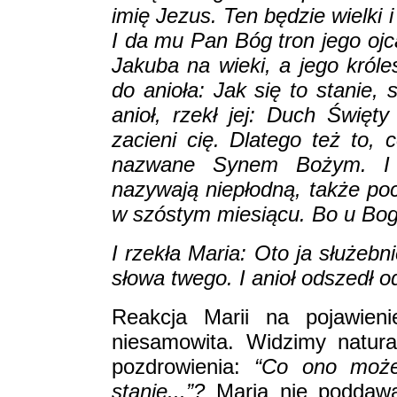
imię Jezus. Ten będzie wielk
I da mu Pan Bóg tron jego oj
Jakuba na wieki, a jego króle
do anioła: Jak się to stanie
anioł, rzekł jej: Duch Święt
zacieni cię. Dlatego też to, 
nazwane Synem Bożym. I o
nazywają niepłodną, także pocz
w szóstym miesiącu. Bo u Bog
I rzekła Maria: Oto ja służebn
słowa twego. I anioł odszedł od
Reakcja Marii na pojawieni
niesamowita. Widzimy natural
pozdrowienia:
“Co ono może
stanie...”?
Maria nie poddawa