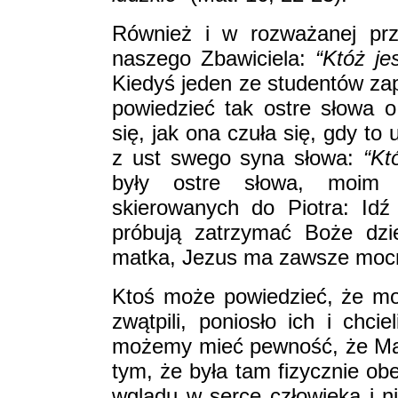
Również i w rozważanej prz
naszego Zbawiciela:
“Któż je
Kiedyś jeden ze studentów zap
powiedzieć tak ostre słowa
się, jak ona czuła się, gdy to
z ust swego syna słowa:
“Któ
były ostre słowa, moim 
skierowanych do Piotra: Idź
próbują zatrzymać Boże dzie
matka, Jezus ma zawsze moc
Ktoś może powiedzieć, że mo
zwątpili, poniosło ich i chci
możemy mieć pewność, że Mar
tym, że była tam fizycznie o
wglądu w serce człowieka i 