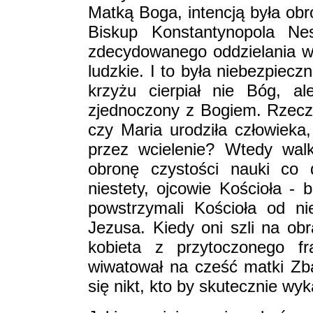
Matką Boga, intencją była obr
Biskup Konstantynopola Ne
zdecydowanego oddzielania w 
ludzkie. I to była niebezpiec
krzyżu cierpiał nie Bóg, a
zjednoczony z Bogiem. Rzecz
czy Maria urodziła człowieka,
przez wcielenie? Wtedy wal
obronę czystości nauki co 
niestety, ojcowie Kościoła - 
powstrzymali Kościoła od n
Jezusa. Kiedy oni szli na ob
kobieta z przytoczonego fr
wiwatował na cześć matki Zbaw
się nikt, kto by skutecznie wy